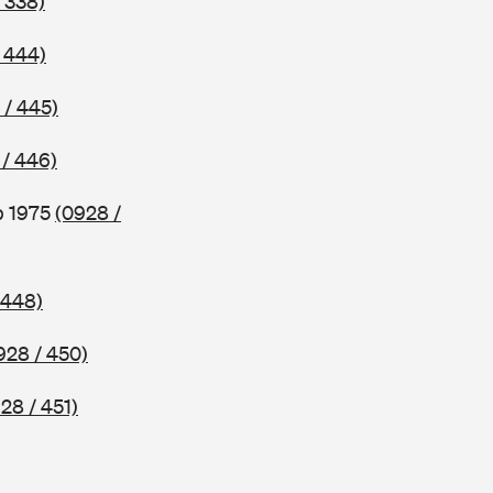
 338)
 444)
 / 445)
 / 446)
b 1975
(0928 /
 448)
928 / 450)
28 / 451)