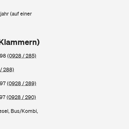
ahr (auf einer
n Klammern)
998
(0928 / 285)
/ 288)
997
(0928 / 289)
997
(0928 / 290)
esel, Bus/Kombi,