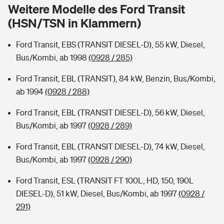
Sie haben Fragen?
Weitere Modelle des Ford Transit
(HSN/TSN in Klammern)
Hochwasser-Check: Wie gefährdet ist Ihr Haus?
Private Cyberversicherung
Rentenrechner: Wie viel Geld bekomme ich im Alter?
Ford Transit, EBS (TRANSIT DIESEL-D), 55 kW, Diesel,
Wer versichert was: Jetzt Versicherer finden
Musikinstrumentenversicherung
Bus/Kombi, ab 1998
(0928 / 285)
Sie haben Fragen?
Zur Übersicht
Ford Transit, EBL (TRANSIT), 84 kW, Benzin, Bus/Kombi,
ab 1994
(0928 / 288)
Tools
Ford Transit, EBL (TRANSIT DIESEL-D), 56 kW, Diesel,
Bus/Kombi, ab 1997
(0928 / 289)
Kinderunfall-Check: Mehr Sicherheit für deine Kids
Ford Transit, EBL (TRANSIT DIESEL-D), 74 kW, Diesel,
Bus/Kombi, ab 1997
(0928 / 290)
Typklassen: So ist Ihr Auto eingestuft
Ford Transit, ESL (TRANSIT FT 100L, HD, 150, 190L
DIESEL-D), 51 kW, Diesel, Bus/Kombi, ab 1997
(0928 /
Sie haben Fragen?
291)