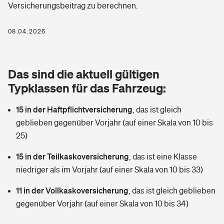
Versicherungsbeitrag zu berechnen.
Berufshaftpflichtversicherung
Rechts­schutz­ver­si­che­rung
Photovoltaik
Private Krankenversicherung
08.04.2026
Zur Übersicht
Fahrradversicherung
Wärmepumpen versichern
Zahnzusatzversicherung
Unfallversicherung
Tools
Das sind die aktuell gültigen
Glasversicherung
Dread-Disease-Versicherung
Typklassen für das Fahrzeug:
Kinderunfall­ver­si­che­rung
Rentenrechner: Wie viel Geld bekomme ich im Alter?
Vermieterrrechtsschutz
Tierkrankenversicherung
15 in der Haftpflichtversicherung
,
das ist gleich
Kinderinvalidität
geblieben gegenüber Vorjahr (auf einer Skala von 10 bis
Wer versichert was: Jetzt Versicherer finden
Mietkautionsversicherung
Zur Übersicht
25)
Reiseversicherung
Sie haben Fragen?
Restkreditversicherung
15 in der Teilkaskoversicherung
,
das ist eine Klasse
Tools
niedriger als im Vorjahr (auf einer Skala von 10 bis 33)
Hundehalter-Haftpflicht
Zur Übersicht
11 in der Vollkaskoversicherung
,
das ist gleich geblieben
Pferdehalter-Haftpflicht
Wer versichert was: Jetzt Versicherer finden
gegenüber Vorjahr (auf einer Skala von 10 bis 34)
Tools
Handyversicherung