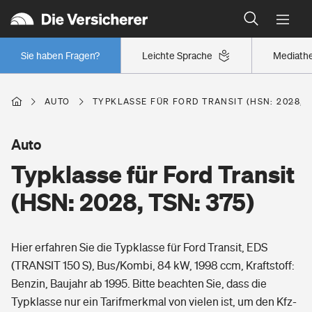
Typklassen: So ist Ihr Auto eingestuft
Wer versichert was: Jetzt Versicherer finden
Regionalklassen: So ist Ihre Region eingestuft
Sie haben Fragen?
Leichte Sprache
Mediath
Wer versichert was: Jetzt Versicherer finden
AUTO
TYPKLASSE FÜR FORD TRANSIT (HSN: 2028, T
Beruf
Auto
Typklasse für Ford Transit
Berufsunfähigkeitsversicherung
Wohnen
(HSN: 2028, TSN: 375)
Erwerbsunfähigkeitsversicherung
Wohngebäudeversicherung
Hier erfahren Sie die Typklasse für Ford Transit, EDS
Freizeit
Grundfähigkeitsversicherung
(TRANSIT 150 S), Bus/Kombi, 84 kW, 1998 ccm, Kraftstoff:
Hausratversicherung
Benzin, Baujahr ab 1995. Bitte beachten Sie, dass die
Arbeitsrechtsschutz
Pri­vate Haft­pflicht­
Typklasse nur ein Tarifmerkmal von vielen ist, um den Kfz-
Gesundheit
Elementarversicherung