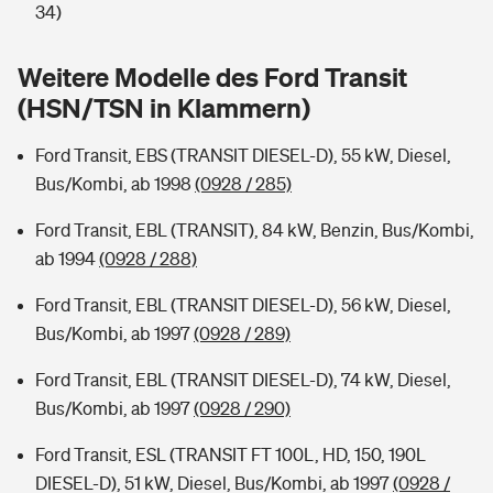
Sie haben Fragen?
34)
Hochwasser-Check: Wie gefährdet ist Ihr Haus?
Private Cyberversicherung
Rentenrechner: Wie viel Geld bekomme ich im Alter?
Weitere Modelle des Ford Transit
(HSN/TSN in Klammern)
Wer versichert was: Jetzt Versicherer finden
Musikinstrumentenversicherung
Ford Transit, EBS (TRANSIT DIESEL-D), 55 kW, Diesel,
Sie haben Fragen?
Zur Übersicht
Bus/Kombi, ab 1998
(0928 / 285)
Ford Transit, EBL (TRANSIT), 84 kW, Benzin, Bus/Kombi,
Tools
ab 1994
(0928 / 288)
Ford Transit, EBL (TRANSIT DIESEL-D), 56 kW, Diesel,
Kinderunfall-Check: Mehr Sicherheit für deine Kids
Bus/Kombi, ab 1997
(0928 / 289)
Typklassen: So ist Ihr Auto eingestuft
Ford Transit, EBL (TRANSIT DIESEL-D), 74 kW, Diesel,
Bus/Kombi, ab 1997
(0928 / 290)
Sie haben Fragen?
Ford Transit, ESL (TRANSIT FT 100L, HD, 150, 190L
DIESEL-D), 51 kW, Diesel, Bus/Kombi, ab 1997
(0928 /