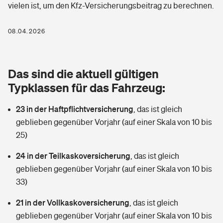
vielen ist, um den Kfz-Versicherungsbeitrag zu berechnen.
Berufshaftpflichtversicherung
Rechts­schutz­ver­si­che­rung
Photovoltaik
Private Krankenversicherung
08.04.2026
Zur Übersicht
Fahrradversicherung
Wärmepumpen versichern
Zahnzusatzversicherung
Unfallversicherung
Tools
Das sind die aktuell gültigen
Glasversicherung
Dread-Disease-Versicherung
Typklassen für das Fahrzeug:
Kinderunfall­ver­si­che­rung
Rentenrechner: Wie viel Geld bekomme ich im Alter?
Vermieterrrechtsschutz
Tierkrankenversicherung
23 in der Haftpflichtversicherung
,
das ist gleich
Kinderinvalidität
geblieben gegenüber Vorjahr (auf einer Skala von 10 bis
Wer versichert was: Jetzt Versicherer finden
Mietkautionsversicherung
Zur Übersicht
25)
Reiseversicherung
Sie haben Fragen?
Restkreditversicherung
24 in der Teilkaskoversicherung
,
das ist gleich
Tools
geblieben gegenüber Vorjahr (auf einer Skala von 10 bis
Hundehalter-Haftpflicht
Zur Übersicht
33)
Pferdehalter-Haftpflicht
Wer versichert was: Jetzt Versicherer finden
21 in der Vollkaskoversicherung
,
das ist gleich
Tools
geblieben gegenüber Vorjahr (auf einer Skala von 10 bis
Handyversicherung