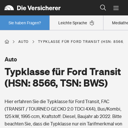
Typklassen: So ist Ihr Auto eingestuft
Wer versichert was: Jetzt Versicherer finden
Regionalklassen: So ist Ihre Region eingestuft
Sie haben Fragen?
Leichte Sprache
Mediath
Wer versichert was: Jetzt Versicherer finden
AUTO
TYPKLASSE FÜR FORD TRANSIT (HSN: 8566, 
Beruf
Auto
Typklasse für Ford Transit
Berufsunfähigkeitsversicherung
Wohnen
(HSN: 8566, TSN: BWS)
Erwerbsunfähigkeitsversicherung
Wohngebäudeversicherung
Hier erfahren Sie die Typklasse für Ford Transit, FAC
Freizeit
Grundfähigkeitsversicherung
(TRANSIT / TOURNEO GECKO 2.0 TDCI 4X4), Bus/Kombi,
Hausratversicherung
125 kW, 1995 ccm, Kraftstoff: Diesel, Baujahr ab 2022. Bitte
Arbeitsrechtsschutz
Pri­vate Haft­pflicht­
beachten Sie, dass die Typklasse nur ein Tarifmerkmal von
Gesundheit
Elementarversicherung