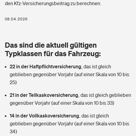
den Kfz-Versicherungsbeitrag zu berechnen.
Berufshaftpflichtversicherung
Rechts­schutz­ver­si­che­rung
Photovoltaik
Private Krankenversicherung
08.04.2026
Zur Übersicht
Fahrradversicherung
Wärmepumpen versichern
Zahnzusatzversicherung
Unfallversicherung
Tools
Das sind die aktuell gültigen
Glasversicherung
Dread-Disease-Versicherung
Typklassen für das Fahrzeug:
Kinderunfall­ver­si­che­rung
Rentenrechner: Wie viel Geld bekomme ich im Alter?
Vermieterrrechtsschutz
Tierkrankenversicherung
22 in der Haftpflichtversicherung
,
das ist gleich
Kinderinvalidität
geblieben gegenüber Vorjahr (auf einer Skala von 10 bis
Wer versichert was: Jetzt Versicherer finden
Mietkautionsversicherung
Zur Übersicht
25)
Reiseversicherung
Sie haben Fragen?
Restkreditversicherung
21 in der Teilkaskoversicherung
,
das ist gleich geblieben
Tools
gegenüber Vorjahr (auf einer Skala von 10 bis 33)
Hundehalter-Haftpflicht
Zur Übersicht
14 in der Vollkaskoversicherung
,
das ist gleich
Pferdehalter-Haftpflicht
Wer versichert was: Jetzt Versicherer finden
geblieben gegenüber Vorjahr (auf einer Skala von 10 bis
Tools
34)
Handyversicherung