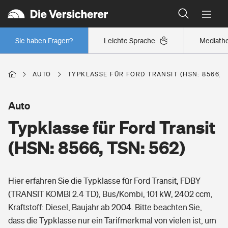
Typklassen: So ist Ihr Auto eingestuft
Wer versichert was: Jetzt Versicherer finden
Regionalklassen: So ist Ihre Region eingestuft
Sie haben Fragen?
Leichte Sprache
Mediath
Wer versichert was: Jetzt Versicherer finden
AUTO
TYPKLASSE FÜR FORD TRANSIT (HSN: 8566, T
Beruf
Auto
Typklasse für Ford Transit
Berufsunfähigkeitsversicherung
Wohnen
(HSN: 8566, TSN: 562)
Erwerbsunfähigkeitsversicherung
Wohngebäudeversicherung
Hier erfahren Sie die Typklasse für Ford Transit, FDBY
Freizeit
Grundfähigkeitsversicherung
(TRANSIT KOMBI 2.4 TD), Bus/Kombi, 101 kW, 2402 ccm,
Hausratversicherung
Kraftstoff: Diesel, Baujahr ab 2004. Bitte beachten Sie,
Arbeitsrechtsschutz
Pri­vate Haft­pflicht­
dass die Typklasse nur ein Tarifmerkmal von vielen ist, um
Gesundheit
Elementarversicherung