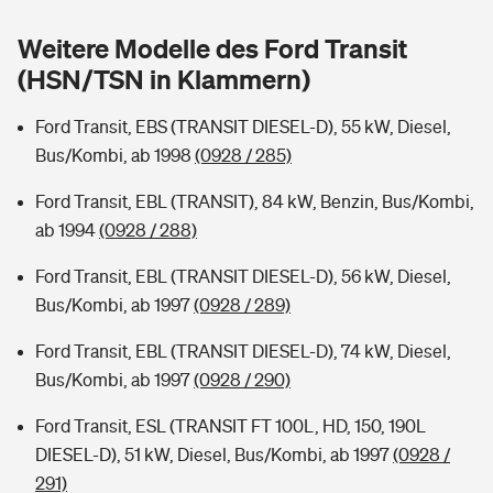
Sie haben Fragen?
Weitere Modelle des Ford Transit
Hochwasser-Check: Wie gefährdet ist Ihr Haus?
Private Cyberversicherung
Rentenrechner: Wie viel Geld bekomme ich im Alter?
(HSN/TSN in Klammern)
Wer versichert was: Jetzt Versicherer finden
Musikinstrumentenversicherung
Ford Transit, EBS (TRANSIT DIESEL-D), 55 kW, Diesel,
Bus/Kombi, ab 1998
(0928 / 285)
Sie haben Fragen?
Zur Übersicht
Ford Transit, EBL (TRANSIT), 84 kW, Benzin, Bus/Kombi,
ab 1994
(0928 / 288)
Tools
Ford Transit, EBL (TRANSIT DIESEL-D), 56 kW, Diesel,
Bus/Kombi, ab 1997
(0928 / 289)
Kinderunfall-Check: Mehr Sicherheit für deine Kids
Ford Transit, EBL (TRANSIT DIESEL-D), 74 kW, Diesel,
Typklassen: So ist Ihr Auto eingestuft
Bus/Kombi, ab 1997
(0928 / 290)
Ford Transit, ESL (TRANSIT FT 100L, HD, 150, 190L
Sie haben Fragen?
DIESEL-D), 51 kW, Diesel, Bus/Kombi, ab 1997
(0928 /
291)