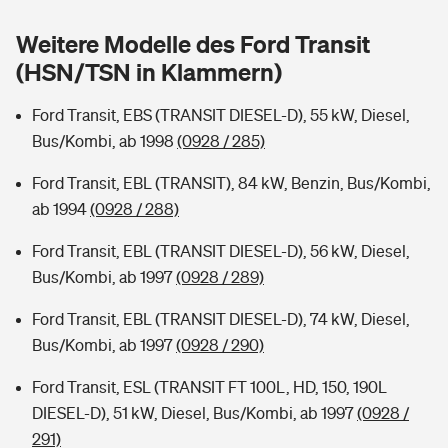
Sie haben Fragen?
Weitere Modelle des Ford Transit
Hochwasser-Check: Wie gefährdet ist Ihr Haus?
Private Cyberversicherung
Rentenrechner: Wie viel Geld bekomme ich im Alter?
(HSN/TSN in Klammern)
Wer versichert was: Jetzt Versicherer finden
Musikinstrumentenversicherung
Ford Transit, EBS (TRANSIT DIESEL-D), 55 kW, Diesel,
Bus/Kombi, ab 1998
(0928 / 285)
Sie haben Fragen?
Zur Übersicht
Ford Transit, EBL (TRANSIT), 84 kW, Benzin, Bus/Kombi,
ab 1994
(0928 / 288)
Tools
Ford Transit, EBL (TRANSIT DIESEL-D), 56 kW, Diesel,
Bus/Kombi, ab 1997
(0928 / 289)
Kinderunfall-Check: Mehr Sicherheit für deine Kids
Ford Transit, EBL (TRANSIT DIESEL-D), 74 kW, Diesel,
Typklassen: So ist Ihr Auto eingestuft
Bus/Kombi, ab 1997
(0928 / 290)
Ford Transit, ESL (TRANSIT FT 100L, HD, 150, 190L
Sie haben Fragen?
DIESEL-D), 51 kW, Diesel, Bus/Kombi, ab 1997
(0928 /
291)