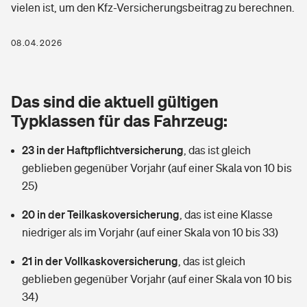
vielen ist, um den Kfz-Versicherungsbeitrag zu berechnen.
Berufshaftpflichtversicherung
Rechts­schutz­ver­si­che­rung
Photovoltaik
Private Krankenversicherung
08.04.2026
Zur Übersicht
Fahrradversicherung
Wärmepumpen versichern
Zahnzusatzversicherung
Unfallversicherung
Tools
Das sind die aktuell gültigen
Glasversicherung
Dread-Disease-Versicherung
Typklassen für das Fahrzeug:
Kinderunfall­ver­si­che­rung
Rentenrechner: Wie viel Geld bekomme ich im Alter?
Vermieterrrechtsschutz
Tierkrankenversicherung
23 in der Haftpflichtversicherung
,
das ist gleich
Kinderinvalidität
geblieben gegenüber Vorjahr (auf einer Skala von 10 bis
Wer versichert was: Jetzt Versicherer finden
Mietkautionsversicherung
Zur Übersicht
25)
Reiseversicherung
Sie haben Fragen?
Restkreditversicherung
20 in der Teilkaskoversicherung
,
das ist eine Klasse
Tools
niedriger als im Vorjahr (auf einer Skala von 10 bis 33)
Hundehalter-Haftpflicht
Zur Übersicht
21 in der Vollkaskoversicherung
,
das ist gleich
Pferdehalter-Haftpflicht
Wer versichert was: Jetzt Versicherer finden
geblieben gegenüber Vorjahr (auf einer Skala von 10 bis
Tools
34)
Handyversicherung