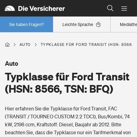
Typklassen: So ist Ihr Auto eingestuft
Wer versichert was: Jetzt Versicherer finden
Regionalklassen: So ist Ihre Region eingestuft
Sie haben Fragen?
Leichte Sprache
Mediath
Wer versichert was: Jetzt Versicherer finden
AUTO
TYPKLASSE FÜR FORD TRANSIT (HSN: 8566, T
Beruf
Auto
Typklasse für Ford Transit
Berufsunfähigkeitsversicherung
Wohnen
(HSN: 8566, TSN: BFQ)
Erwerbsunfähigkeitsversicherung
Wohngebäudeversicherung
Hier erfahren Sie die Typklasse für Ford Transit, FAC
Freizeit
Grundfähigkeitsversicherung
(TRANSIT / TOURNEO CUSTOM 2.2 TDCI), Bus/Kombi, 74
Hausratversicherung
kW, 2198 ccm, Kraftstoff: Diesel, Baujahr ab 2012. Bitte
Arbeitsrechtsschutz
Pri­vate Haft­pflicht­
beachten Sie, dass die Typklasse nur ein Tarifmerkmal von
Gesundheit
Elementarversicherung