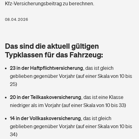
Kfz-Versicherungsbeitrag zu berechnen.
Berufshaftpflichtversicherung
Rechts­schutz­ver­si­che­rung
Photovoltaik
Private Krankenversicherung
08.04.2026
Zur Übersicht
Fahrradversicherung
Wärmepumpen versichern
Zahnzusatzversicherung
Unfallversicherung
Tools
Das sind die aktuell gültigen
Glasversicherung
Dread-Disease-Versicherung
Typklassen für das Fahrzeug:
Kinderunfall­ver­si­che­rung
Rentenrechner: Wie viel Geld bekomme ich im Alter?
Vermieterrrechtsschutz
Tierkrankenversicherung
23 in der Haftpflichtversicherung
,
das ist gleich
Kinderinvalidität
geblieben gegenüber Vorjahr (auf einer Skala von 10 bis
Wer versichert was: Jetzt Versicherer finden
Mietkautionsversicherung
Zur Übersicht
25)
Reiseversicherung
Sie haben Fragen?
Restkreditversicherung
20 in der Teilkaskoversicherung
,
das ist eine Klasse
Tools
niedriger als im Vorjahr (auf einer Skala von 10 bis 33)
Hundehalter-Haftpflicht
Zur Übersicht
14 in der Vollkaskoversicherung
,
das ist gleich
Pferdehalter-Haftpflicht
Wer versichert was: Jetzt Versicherer finden
geblieben gegenüber Vorjahr (auf einer Skala von 10 bis
Tools
34)
Handyversicherung