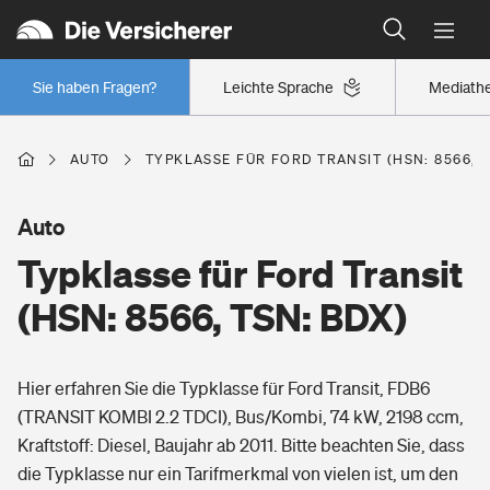
Typklassen: So ist Ihr Auto eingestuft
Wer versichert was: Jetzt Versicherer finden
Regionalklassen: So ist Ihre Region eingestuft
Sie haben Fragen?
Leichte Sprache
Mediath
Wer versichert was: Jetzt Versicherer finden
AUTO
TYPKLASSE FÜR FORD TRANSIT (HSN: 8566, T
Beruf
Auto
Typklasse für Ford Transit
Berufsunfähigkeitsversicherung
Wohnen
(HSN: 8566, TSN: BDX)
Erwerbsunfähigkeitsversicherung
Wohngebäudeversicherung
Hier erfahren Sie die Typklasse für Ford Transit, FDB6
Freizeit
Grundfähigkeitsversicherung
(TRANSIT KOMBI 2.2 TDCI), Bus/Kombi, 74 kW, 2198 ccm,
Hausratversicherung
Kraftstoff: Diesel, Baujahr ab 2011. Bitte beachten Sie, dass
Arbeitsrechtsschutz
Pri­vate Haft­pflicht­
die Typklasse nur ein Tarifmerkmal von vielen ist, um den
Gesundheit
Elementarversicherung