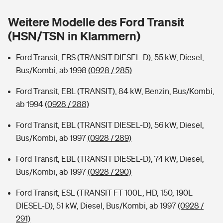
Sie haben Fragen?
Weitere Modelle des Ford Transit
Hochwasser-Check: Wie gefährdet ist Ihr Haus?
Private Cyberversicherung
Rentenrechner: Wie viel Geld bekomme ich im Alter?
(HSN/TSN in Klammern)
Wer versichert was: Jetzt Versicherer finden
Musikinstrumentenversicherung
Ford Transit, EBS (TRANSIT DIESEL-D), 55 kW, Diesel,
Bus/Kombi, ab 1998
(0928 / 285)
Sie haben Fragen?
Zur Übersicht
Ford Transit, EBL (TRANSIT), 84 kW, Benzin, Bus/Kombi,
ab 1994
(0928 / 288)
Tools
Ford Transit, EBL (TRANSIT DIESEL-D), 56 kW, Diesel,
Bus/Kombi, ab 1997
(0928 / 289)
Kinderunfall-Check: Mehr Sicherheit für deine Kids
Ford Transit, EBL (TRANSIT DIESEL-D), 74 kW, Diesel,
Typklassen: So ist Ihr Auto eingestuft
Bus/Kombi, ab 1997
(0928 / 290)
Ford Transit, ESL (TRANSIT FT 100L, HD, 150, 190L
Sie haben Fragen?
DIESEL-D), 51 kW, Diesel, Bus/Kombi, ab 1997
(0928 /
291)