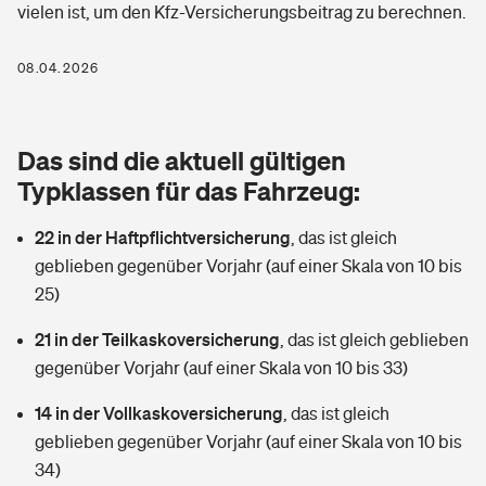
vielen ist, um den Kfz-Versicherungsbeitrag zu berechnen.
Berufshaftpflichtversicherung
Rechts­schutz­ver­si­che­rung
Photovoltaik
Private Krankenversicherung
08.04.2026
Zur Übersicht
Fahrradversicherung
Wärmepumpen versichern
Zahnzusatzversicherung
Unfallversicherung
Tools
Das sind die aktuell gültigen
Glasversicherung
Dread-Disease-Versicherung
Typklassen für das Fahrzeug:
Kinderunfall­ver­si­che­rung
Rentenrechner: Wie viel Geld bekomme ich im Alter?
Vermieterrrechtsschutz
Tierkrankenversicherung
22 in der Haftpflichtversicherung
,
das ist gleich
Kinderinvalidität
geblieben gegenüber Vorjahr (auf einer Skala von 10 bis
Wer versichert was: Jetzt Versicherer finden
Mietkautionsversicherung
Zur Übersicht
25)
Reiseversicherung
Sie haben Fragen?
Restkreditversicherung
21 in der Teilkaskoversicherung
,
das ist gleich geblieben
Tools
gegenüber Vorjahr (auf einer Skala von 10 bis 33)
Hundehalter-Haftpflicht
Zur Übersicht
14 in der Vollkaskoversicherung
,
das ist gleich
Pferdehalter-Haftpflicht
Wer versichert was: Jetzt Versicherer finden
geblieben gegenüber Vorjahr (auf einer Skala von 10 bis
Tools
34)
Handyversicherung