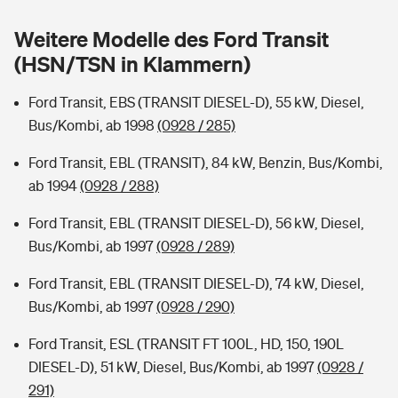
Sie haben Fragen?
Weitere Modelle des Ford Transit
Hochwasser-Check: Wie gefährdet ist Ihr Haus?
Private Cyberversicherung
Rentenrechner: Wie viel Geld bekomme ich im Alter?
(HSN/TSN in Klammern)
Wer versichert was: Jetzt Versicherer finden
Musikinstrumentenversicherung
Ford Transit, EBS (TRANSIT DIESEL-D), 55 kW, Diesel,
Bus/Kombi, ab 1998
(0928 / 285)
Sie haben Fragen?
Zur Übersicht
Ford Transit, EBL (TRANSIT), 84 kW, Benzin, Bus/Kombi,
ab 1994
(0928 / 288)
Tools
Ford Transit, EBL (TRANSIT DIESEL-D), 56 kW, Diesel,
Bus/Kombi, ab 1997
(0928 / 289)
Kinderunfall-Check: Mehr Sicherheit für deine Kids
Ford Transit, EBL (TRANSIT DIESEL-D), 74 kW, Diesel,
Typklassen: So ist Ihr Auto eingestuft
Bus/Kombi, ab 1997
(0928 / 290)
Ford Transit, ESL (TRANSIT FT 100L, HD, 150, 190L
Sie haben Fragen?
DIESEL-D), 51 kW, Diesel, Bus/Kombi, ab 1997
(0928 /
291)