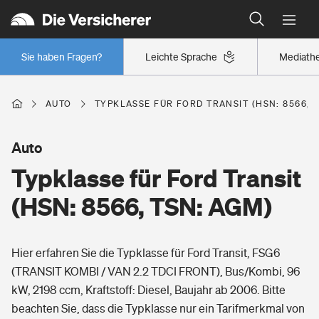
Typklassen: So ist Ihr Auto eingestuft
Wer versichert was: Jetzt Versicherer finden
Regionalklassen: So ist Ihre Region eingestuft
Sie haben Fragen?
Leichte Sprache
Mediath
Wer versichert was: Jetzt Versicherer finden
AUTO
TYPKLASSE FÜR FORD TRANSIT (HSN: 8566, 
Beruf
Auto
Typklasse für Ford Transit
Berufsunfähigkeitsversicherung
Wohnen
(HSN: 8566, TSN: AGM)
Erwerbsunfähigkeitsversicherung
Wohngebäudeversicherung
Hier erfahren Sie die Typklasse für Ford Transit, FSG6
Freizeit
Grundfähigkeitsversicherung
(TRANSIT KOMBI / VAN 2.2 TDCI FRONT), Bus/Kombi, 96
Hausratversicherung
kW, 2198 ccm, Kraftstoff: Diesel, Baujahr ab 2006. Bitte
Arbeitsrechtsschutz
Pri­vate Haft­pflicht­
beachten Sie, dass die Typklasse nur ein Tarifmerkmal von
Gesundheit
Elementarversicherung