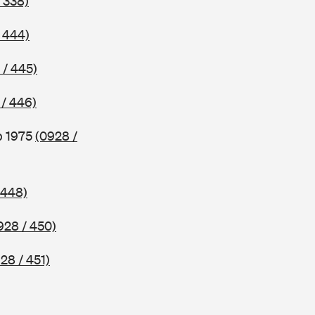
 338)
 444)
 / 445)
 / 446)
b 1975
(0928 /
 448)
928 / 450)
28 / 451)