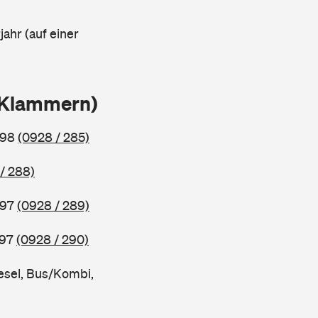
ahr (auf einer
n Klammern)
998
(0928 / 285)
/ 288)
997
(0928 / 289)
997
(0928 / 290)
esel, Bus/Kombi,