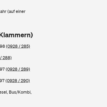
ahr (auf einer
n Klammern)
998
(0928 / 285)
/ 288)
997
(0928 / 289)
997
(0928 / 290)
esel, Bus/Kombi,