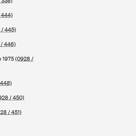
 338)
 444)
 / 445)
 / 446)
b 1975
(0928 /
 448)
928 / 450)
28 / 451)