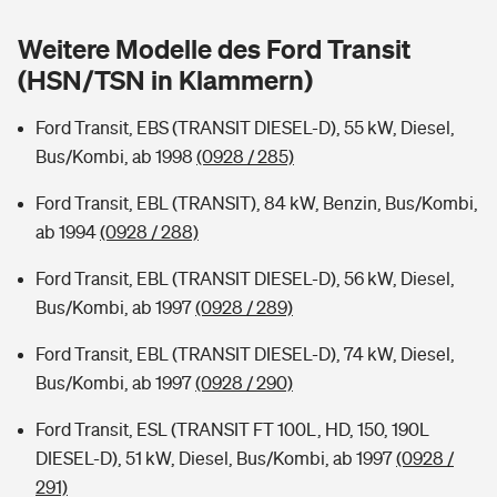
Sie haben Fragen?
Weitere Modelle des Ford Transit
Hochwasser-Check: Wie gefährdet ist Ihr Haus?
Private Cyberversicherung
Rentenrechner: Wie viel Geld bekomme ich im Alter?
(HSN/TSN in Klammern)
Wer versichert was: Jetzt Versicherer finden
Musikinstrumentenversicherung
Ford Transit, EBS (TRANSIT DIESEL-D), 55 kW, Diesel,
Bus/Kombi, ab 1998
(0928 / 285)
Sie haben Fragen?
Zur Übersicht
Ford Transit, EBL (TRANSIT), 84 kW, Benzin, Bus/Kombi,
ab 1994
(0928 / 288)
Tools
Ford Transit, EBL (TRANSIT DIESEL-D), 56 kW, Diesel,
Bus/Kombi, ab 1997
(0928 / 289)
Kinderunfall-Check: Mehr Sicherheit für deine Kids
Ford Transit, EBL (TRANSIT DIESEL-D), 74 kW, Diesel,
Typklassen: So ist Ihr Auto eingestuft
Bus/Kombi, ab 1997
(0928 / 290)
Ford Transit, ESL (TRANSIT FT 100L, HD, 150, 190L
Sie haben Fragen?
DIESEL-D), 51 kW, Diesel, Bus/Kombi, ab 1997
(0928 /
291)