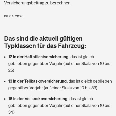
Versicherungsbeitrag zu berechnen.
Berufshaftpflichtversicherung
Rechts­schutz­ver­si­che­rung
Photovoltaik
Private Krankenversicherung
08.04.2026
Zur Übersicht
Fahrradversicherung
Wärmepumpen versichern
Zahnzusatzversicherung
Unfallversicherung
Tools
Das sind die aktuell gültigen
Glasversicherung
Dread-Disease-Versicherung
Typklassen für das Fahrzeug:
Kinderunfall­ver­si­che­rung
Rentenrechner: Wie viel Geld bekomme ich im Alter?
Vermieterrrechtsschutz
Tierkrankenversicherung
12 in der Haftpflichtversicherung
,
das ist gleich
Kinderinvalidität
geblieben gegenüber Vorjahr (auf einer Skala von 10 bis
Wer versichert was: Jetzt Versicherer finden
Mietkautionsversicherung
Zur Übersicht
25)
Reiseversicherung
Sie haben Fragen?
Restkreditversicherung
13 in der Teilkaskoversicherung
,
das ist gleich geblieben
Tools
gegenüber Vorjahr (auf einer Skala von 10 bis 33)
Hundehalter-Haftpflicht
Zur Übersicht
16 in der Vollkaskoversicherung
,
das ist gleich
Pferdehalter-Haftpflicht
Wer versichert was: Jetzt Versicherer finden
geblieben gegenüber Vorjahr (auf einer Skala von 10 bis
Tools
34)
Handyversicherung