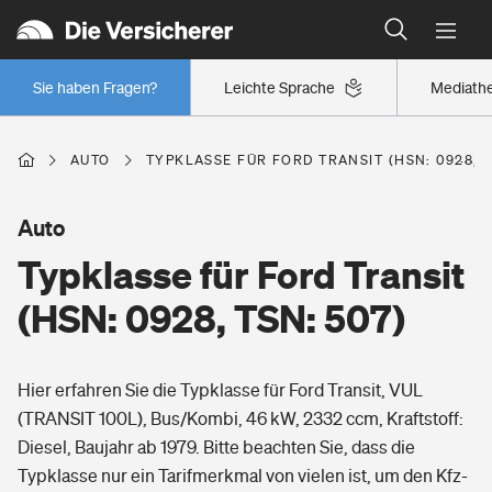
Typklassen: So ist Ihr Auto eingestuft
Wer versichert was: Jetzt Versicherer finden
Regionalklassen: So ist Ihre Region eingestuft
Sie haben Fragen?
Leichte Sprache
Mediath
Wer versichert was: Jetzt Versicherer finden
AUTO
TYPKLASSE FÜR FORD TRANSIT (HSN: 0928, T
Beruf
Auto
Typklasse für Ford Transit
Berufsunfähigkeitsversicherung
Wohnen
(HSN: 0928, TSN: 507)
Erwerbsunfähigkeitsversicherung
Wohngebäudeversicherung
Hier erfahren Sie die Typklasse für Ford Transit, VUL
Freizeit
Grundfähigkeitsversicherung
(TRANSIT 100L), Bus/Kombi, 46 kW, 2332 ccm, Kraftstoff:
Hausratversicherung
Diesel, Baujahr ab 1979. Bitte beachten Sie, dass die
Arbeitsrechtsschutz
Pri­vate Haft­pflicht­
Typklasse nur ein Tarifmerkmal von vielen ist, um den Kfz-
Gesundheit
Elementarversicherung