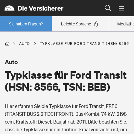
Typklassen: So ist Ihr Auto eingestuft
Wer versichert was: Jetzt Versicherer finden
Regionalklassen: So ist Ihre Region eingestuft
Sie haben Fragen?
Leichte Sprache
Mediath
Wer versichert was: Jetzt Versicherer finden
AUTO
TYPKLASSE FÜR FORD TRANSIT (HSN: 8566, T
Beruf
Auto
Typklasse für Ford Transit
Berufsunfähigkeitsversicherung
Wohnen
(HSN: 8566, TSN: BEB)
Erwerbsunfähigkeitsversicherung
Wohngebäudeversicherung
Hier erfahren Sie die Typklasse für Ford Transit, FBE6
Freizeit
Grundfähigkeitsversicherung
(TRANSIT BUS 2.2 TDCI FRONT), Bus/Kombi, 74 kW, 2198
Hausratversicherung
ccm, Kraftstoff: Diesel, Baujahr ab 2011. Bitte beachten Sie,
Arbeitsrechtsschutz
Pri­vate Haft­pflicht­
dass die Typklasse nur ein Tarifmerkmal von vielen ist, um
Gesundheit
Elementarversicherung