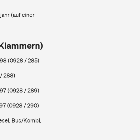
ahr (auf einer
n Klammern)
998
(0928 / 285)
/ 288)
997
(0928 / 289)
997
(0928 / 290)
esel, Bus/Kombi,