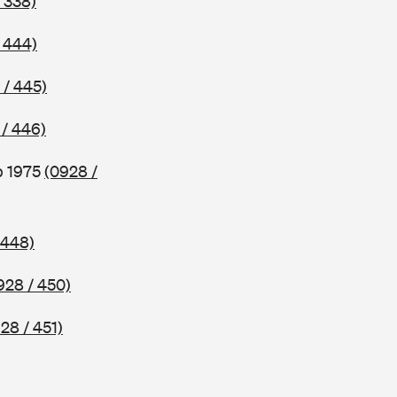
 338)
 444)
 / 445)
 / 446)
b 1975
(0928 /
 448)
928 / 450)
28 / 451)