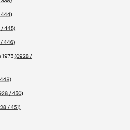
 338)
 444)
 / 445)
 / 446)
b 1975
(0928 /
 448)
928 / 450)
28 / 451)