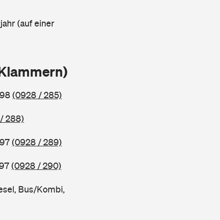
ahr (auf einer
n Klammern)
998
(0928 / 285)
/ 288)
997
(0928 / 289)
997
(0928 / 290)
esel, Bus/Kombi,