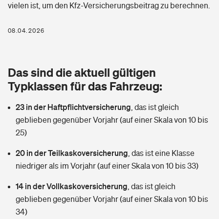
vielen ist, um den Kfz-Versicherungsbeitrag zu berechnen.
Berufshaftpflichtversicherung
Rechts­schutz­ver­si­che­rung
Photovoltaik
Private Krankenversicherung
08.04.2026
Zur Übersicht
Fahrradversicherung
Wärmepumpen versichern
Zahnzusatzversicherung
Unfallversicherung
Tools
Das sind die aktuell gültigen
Glasversicherung
Dread-Disease-Versicherung
Typklassen für das Fahrzeug:
Kinderunfall­ver­si­che­rung
Rentenrechner: Wie viel Geld bekomme ich im Alter?
Vermieterrrechtsschutz
Tierkrankenversicherung
23 in der Haftpflichtversicherung
,
das ist gleich
Kinderinvalidität
geblieben gegenüber Vorjahr (auf einer Skala von 10 bis
Wer versichert was: Jetzt Versicherer finden
Mietkautionsversicherung
Zur Übersicht
25)
Reiseversicherung
Sie haben Fragen?
Restkreditversicherung
20 in der Teilkaskoversicherung
,
das ist eine Klasse
Tools
niedriger als im Vorjahr (auf einer Skala von 10 bis 33)
Hundehalter-Haftpflicht
Zur Übersicht
14 in der Vollkaskoversicherung
,
das ist gleich
Pferdehalter-Haftpflicht
Wer versichert was: Jetzt Versicherer finden
geblieben gegenüber Vorjahr (auf einer Skala von 10 bis
Tools
34)
Handyversicherung