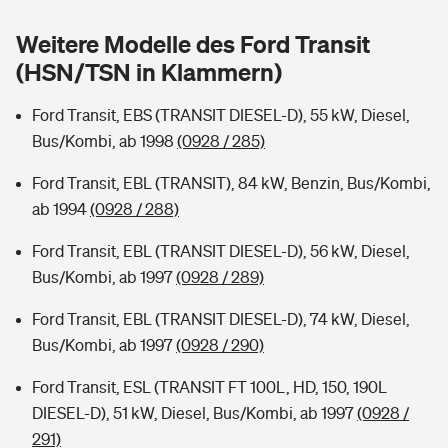
Sie haben Fragen?
Weitere Modelle des Ford Transit
Hochwasser-Check: Wie gefährdet ist Ihr Haus?
Private Cyberversicherung
Rentenrechner: Wie viel Geld bekomme ich im Alter?
(HSN/TSN in Klammern)
Wer versichert was: Jetzt Versicherer finden
Musikinstrumentenversicherung
Ford Transit, EBS (TRANSIT DIESEL-D), 55 kW, Diesel,
Bus/Kombi, ab 1998
(0928 / 285)
Sie haben Fragen?
Zur Übersicht
Ford Transit, EBL (TRANSIT), 84 kW, Benzin, Bus/Kombi,
ab 1994
(0928 / 288)
Tools
Ford Transit, EBL (TRANSIT DIESEL-D), 56 kW, Diesel,
Bus/Kombi, ab 1997
(0928 / 289)
Kinderunfall-Check: Mehr Sicherheit für deine Kids
Ford Transit, EBL (TRANSIT DIESEL-D), 74 kW, Diesel,
Typklassen: So ist Ihr Auto eingestuft
Bus/Kombi, ab 1997
(0928 / 290)
Ford Transit, ESL (TRANSIT FT 100L, HD, 150, 190L
Sie haben Fragen?
DIESEL-D), 51 kW, Diesel, Bus/Kombi, ab 1997
(0928 /
291)