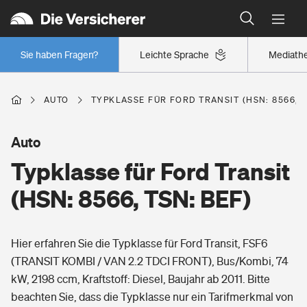
Typklassen: So ist Ihr Auto eingestuft
Wer versichert was: Jetzt Versicherer finden
Regionalklassen: So ist Ihre Region eingestuft
Sie haben Fragen?
Leichte Sprache
Mediath
Wer versichert was: Jetzt Versicherer finden
AUTO
TYPKLASSE FÜR FORD TRANSIT (HSN: 8566, T
Beruf
Auto
Typklasse für Ford Transit
Berufsunfähigkeitsversicherung
Wohnen
(HSN: 8566, TSN: BEF)
Erwerbsunfähigkeitsversicherung
Wohngebäudeversicherung
Hier erfahren Sie die Typklasse für Ford Transit, FSF6
Freizeit
Grundfähigkeitsversicherung
(TRANSIT KOMBI / VAN 2.2 TDCI FRONT), Bus/Kombi, 74
Hausratversicherung
kW, 2198 ccm, Kraftstoff: Diesel, Baujahr ab 2011. Bitte
Arbeitsrechtsschutz
Pri­vate Haft­pflicht­
beachten Sie, dass die Typklasse nur ein Tarifmerkmal von
Gesundheit
Elementarversicherung