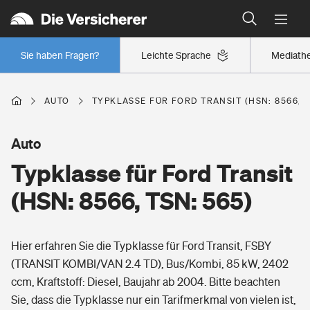
Typklassen: So ist Ihr Auto eingestuft
Wer versichert was: Jetzt Versicherer finden
Regionalklassen: So ist Ihre Region eingestuft
Sie haben Fragen?
Leichte Sprache
Mediath
Wer versichert was: Jetzt Versicherer finden
AUTO
TYPKLASSE FÜR FORD TRANSIT (HSN: 8566, T
Beruf
Auto
Typklasse für Ford Transit
Berufsunfähigkeitsversicherung
Wohnen
(HSN: 8566, TSN: 565)
Erwerbsunfähigkeitsversicherung
Wohngebäudeversicherung
Hier erfahren Sie die Typklasse für Ford Transit, FSBY
Freizeit
Grundfähigkeitsversicherung
(TRANSIT KOMBI/VAN 2.4 TD), Bus/Kombi, 85 kW, 2402
Hausratversicherung
ccm, Kraftstoff: Diesel, Baujahr ab 2004. Bitte beachten
Arbeitsrechtsschutz
Pri­vate Haft­pflicht­
Sie, dass die Typklasse nur ein Tarifmerkmal von vielen ist,
Gesundheit
Elementarversicherung