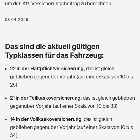
um den Kfz-Versicherungsbeitrag zu berechnen.
Berufshaftpflichtversicherung
Rechts­schutz­ver­si­che­rung
Photovoltaik
Private Krankenversicherung
08.04.2026
Zur Übersicht
Fahrradversicherung
Wärmepumpen versichern
Zahnzusatzversicherung
Unfallversicherung
Tools
Das sind die aktuell gültigen
Glasversicherung
Dread-Disease-Versicherung
Typklassen für das Fahrzeug:
Kinderunfall­ver­si­che­rung
Rentenrechner: Wie viel Geld bekomme ich im Alter?
Vermieterrrechtsschutz
Tierkrankenversicherung
22 in der Haftpflichtversicherung
,
das ist gleich
Kinderinvalidität
geblieben gegenüber Vorjahr (auf einer Skala von 10 bis
Wer versichert was: Jetzt Versicherer finden
Mietkautionsversicherung
Zur Übersicht
25)
Reiseversicherung
Sie haben Fragen?
Restkreditversicherung
21 in der Teilkaskoversicherung
,
das ist gleich geblieben
Tools
gegenüber Vorjahr (auf einer Skala von 10 bis 33)
Hundehalter-Haftpflicht
Zur Übersicht
14 in der Vollkaskoversicherung
,
das ist gleich
Pferdehalter-Haftpflicht
Wer versichert was: Jetzt Versicherer finden
geblieben gegenüber Vorjahr (auf einer Skala von 10 bis
Tools
34)
Handyversicherung