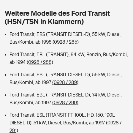
Sie haben Fragen?
Weitere Modelle des Ford Transit
Hochwasser-Check: Wie gefährdet ist Ihr Haus?
Private Cyberversicherung
Rentenrechner: Wie viel Geld bekomme ich im Alter?
(HSN/TSN in Klammern)
Wer versichert was: Jetzt Versicherer finden
Musikinstrumentenversicherung
Ford Transit, EBS (TRANSIT DIESEL-D), 55 kW, Diesel,
Bus/Kombi, ab 1998
(0928 / 285)
Sie haben Fragen?
Zur Übersicht
Ford Transit, EBL (TRANSIT), 84 kW, Benzin, Bus/Kombi,
ab 1994
(0928 / 288)
Tools
Ford Transit, EBL (TRANSIT DIESEL-D), 56 kW, Diesel,
Bus/Kombi, ab 1997
(0928 / 289)
Kinderunfall-Check: Mehr Sicherheit für deine Kids
Ford Transit, EBL (TRANSIT DIESEL-D), 74 kW, Diesel,
Typklassen: So ist Ihr Auto eingestuft
Bus/Kombi, ab 1997
(0928 / 290)
Ford Transit, ESL (TRANSIT FT 100L, HD, 150, 190L
Sie haben Fragen?
DIESEL-D), 51 kW, Diesel, Bus/Kombi, ab 1997
(0928 /
291)