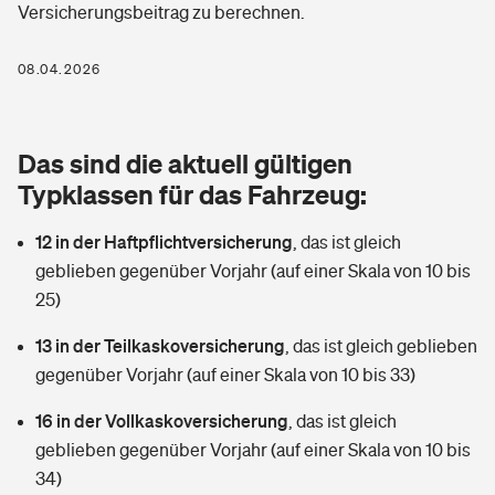
Versicherungsbeitrag zu berechnen.
Berufshaftpflichtversicherung
Rechts­schutz­ver­si­che­rung
Photovoltaik
Private Krankenversicherung
08.04.2026
Zur Übersicht
Fahrradversicherung
Wärmepumpen versichern
Zahnzusatzversicherung
Unfallversicherung
Tools
Das sind die aktuell gültigen
Glasversicherung
Dread-Disease-Versicherung
Typklassen für das Fahrzeug:
Kinderunfall­ver­si­che­rung
Rentenrechner: Wie viel Geld bekomme ich im Alter?
Vermieterrrechtsschutz
Tierkrankenversicherung
12 in der Haftpflichtversicherung
,
das ist gleich
Kinderinvalidität
geblieben gegenüber Vorjahr (auf einer Skala von 10 bis
Wer versichert was: Jetzt Versicherer finden
Mietkautionsversicherung
Zur Übersicht
25)
Reiseversicherung
Sie haben Fragen?
Restkreditversicherung
13 in der Teilkaskoversicherung
,
das ist gleich geblieben
Tools
gegenüber Vorjahr (auf einer Skala von 10 bis 33)
Hundehalter-Haftpflicht
Zur Übersicht
16 in der Vollkaskoversicherung
,
das ist gleich
Pferdehalter-Haftpflicht
Wer versichert was: Jetzt Versicherer finden
geblieben gegenüber Vorjahr (auf einer Skala von 10 bis
Tools
34)
Handyversicherung