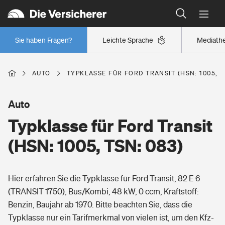
Typklassen: So ist Ihr Auto eingestuft
Wer versichert was: Jetzt Versicherer finden
Regionalklassen: So ist Ihre Region eingestuft
Sie haben Fragen?
Leichte Sprache
Mediath
Wer versichert was: Jetzt Versicherer finden
AUTO
TYPKLASSE FÜR FORD TRANSIT (HSN: 1005, T
Beruf
Auto
Typklasse für Ford Transit
Berufsunfähigkeitsversicherung
Wohnen
(HSN: 1005, TSN: 083)
Erwerbsunfähigkeitsversicherung
Wohngebäudeversicherung
Hier erfahren Sie die Typklasse für Ford Transit, 82 E 6
Freizeit
Grundfähigkeitsversicherung
(TRANSIT 1750), Bus/Kombi, 48 kW, 0 ccm, Kraftstoff:
Hausratversicherung
Benzin, Baujahr ab 1970. Bitte beachten Sie, dass die
Arbeitsrechtsschutz
Pri­vate Haft­pflicht­
Typklasse nur ein Tarifmerkmal von vielen ist, um den Kfz-
Gesundheit
Elementarversicherung