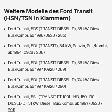
Sie haben Fragen?
Weitere Modelle des Ford Transit
Hochwasser-Check: Wie gefährdet ist Ihr Haus?
Private Cyberversicherung
Rentenrechner: Wie viel Geld bekomme ich im Alter?
(HSN/TSN in Klammern)
Wer versichert was: Jetzt Versicherer finden
Musikinstrumentenversicherung
Ford Transit, EBS (TRANSIT DIESEL-D), 55 kW, Diesel,
Bus/Kombi, ab 1998
(0928 / 285)
Sie haben Fragen?
Zur Übersicht
Ford Transit, EBL (TRANSIT), 84 kW, Benzin, Bus/Kombi,
ab 1994
(0928 / 288)
Tools
Ford Transit, EBL (TRANSIT DIESEL-D), 56 kW, Diesel,
Bus/Kombi, ab 1997
(0928 / 289)
Kinderunfall-Check: Mehr Sicherheit für deine Kids
Ford Transit, EBL (TRANSIT DIESEL-D), 74 kW, Diesel,
Typklassen: So ist Ihr Auto eingestuft
Bus/Kombi, ab 1997
(0928 / 290)
Ford Transit, ESL (TRANSIT FT 100L, HD, 150, 190L
Sie haben Fragen?
DIESEL-D), 51 kW, Diesel, Bus/Kombi, ab 1997
(0928 /
291)