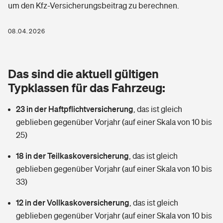
um den Kfz-Versicherungsbeitrag zu berechnen.
Berufshaftpflichtversicherung
Rechts­schutz­ver­si­che­rung
Photovoltaik
Private Krankenversicherung
08.04.2026
Zur Übersicht
Fahrradversicherung
Wärmepumpen versichern
Zahnzusatzversicherung
Unfallversicherung
Tools
Das sind die aktuell gültigen
Glasversicherung
Dread-Disease-Versicherung
Typklassen für das Fahrzeug:
Kinderunfall­ver­si­che­rung
Rentenrechner: Wie viel Geld bekomme ich im Alter?
Vermieterrrechtsschutz
Tierkrankenversicherung
23 in der Haftpflichtversicherung
,
das ist gleich
Kinderinvalidität
geblieben gegenüber Vorjahr (auf einer Skala von 10 bis
Wer versichert was: Jetzt Versicherer finden
Mietkautionsversicherung
Zur Übersicht
25)
Reiseversicherung
Sie haben Fragen?
Restkreditversicherung
18 in der Teilkaskoversicherung
,
das ist gleich
Tools
geblieben gegenüber Vorjahr (auf einer Skala von 10 bis
Hundehalter-Haftpflicht
Zur Übersicht
33)
Pferdehalter-Haftpflicht
Wer versichert was: Jetzt Versicherer finden
12 in der Vollkaskoversicherung
,
das ist gleich
Tools
geblieben gegenüber Vorjahr (auf einer Skala von 10 bis
Handyversicherung