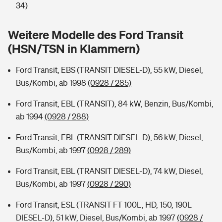
Sie haben Fragen?
34)
Hochwasser-Check: Wie gefährdet ist Ihr Haus?
Private Cyberversicherung
Rentenrechner: Wie viel Geld bekomme ich im Alter?
Weitere Modelle des Ford Transit
(HSN/TSN in Klammern)
Wer versichert was: Jetzt Versicherer finden
Musikinstrumentenversicherung
Ford Transit, EBS (TRANSIT DIESEL-D), 55 kW, Diesel,
Sie haben Fragen?
Zur Übersicht
Bus/Kombi, ab 1998
(0928 / 285)
Ford Transit, EBL (TRANSIT), 84 kW, Benzin, Bus/Kombi,
Tools
ab 1994
(0928 / 288)
Ford Transit, EBL (TRANSIT DIESEL-D), 56 kW, Diesel,
Kinderunfall-Check: Mehr Sicherheit für deine Kids
Bus/Kombi, ab 1997
(0928 / 289)
Typklassen: So ist Ihr Auto eingestuft
Ford Transit, EBL (TRANSIT DIESEL-D), 74 kW, Diesel,
Bus/Kombi, ab 1997
(0928 / 290)
Sie haben Fragen?
Ford Transit, ESL (TRANSIT FT 100L, HD, 150, 190L
DIESEL-D), 51 kW, Diesel, Bus/Kombi, ab 1997
(0928 /