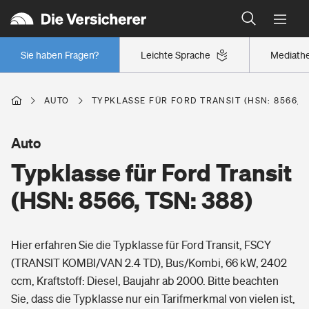
Typklassen: So ist Ihr Auto eingestuft
Wer versichert was: Jetzt Versicherer finden
Regionalklassen: So ist Ihre Region eingestuft
Sie haben Fragen?
Leichte Sprache
Mediath
Wer versichert was: Jetzt Versicherer finden
AUTO
TYPKLASSE FÜR FORD TRANSIT (HSN: 8566, T
Beruf
Auto
Typklasse für Ford Transit
Berufsunfähigkeitsversicherung
Wohnen
(HSN: 8566, TSN: 388)
Erwerbsunfähigkeitsversicherung
Wohngebäudeversicherung
Hier erfahren Sie die Typklasse für Ford Transit, FSCY
Freizeit
Grundfähigkeitsversicherung
(TRANSIT KOMBI/VAN 2.4 TD), Bus/Kombi, 66 kW, 2402
Hausratversicherung
ccm, Kraftstoff: Diesel, Baujahr ab 2000. Bitte beachten
Arbeitsrechtsschutz
Pri­vate Haft­pflicht­
Sie, dass die Typklasse nur ein Tarifmerkmal von vielen ist,
Gesundheit
Elementarversicherung