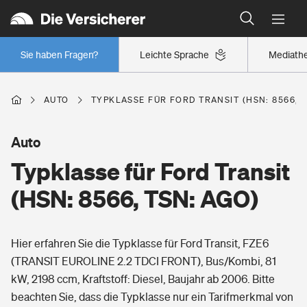
Typklassen: So ist Ihr Auto eingestuft
Wer versichert was: Jetzt Versicherer finden
Regionalklassen: So ist Ihre Region eingestuft
Sie haben Fragen?
Leichte Sprache
Mediath
Wer versichert was: Jetzt Versicherer finden
AUTO
TYPKLASSE FÜR FORD TRANSIT (HSN: 8566, 
Beruf
Auto
Typklasse für Ford Transit
Berufsunfähigkeitsversicherung
Wohnen
(HSN: 8566, TSN: AGO)
Erwerbsunfähigkeitsversicherung
Wohngebäudeversicherung
Hier erfahren Sie die Typklasse für Ford Transit, FZE6
Freizeit
Grundfähigkeitsversicherung
(TRANSIT EUROLINE 2.2 TDCI FRONT), Bus/Kombi, 81
Hausratversicherung
kW, 2198 ccm, Kraftstoff: Diesel, Baujahr ab 2006. Bitte
Arbeitsrechtsschutz
Pri­vate Haft­pflicht­
beachten Sie, dass die Typklasse nur ein Tarifmerkmal von
Gesundheit
Elementarversicherung