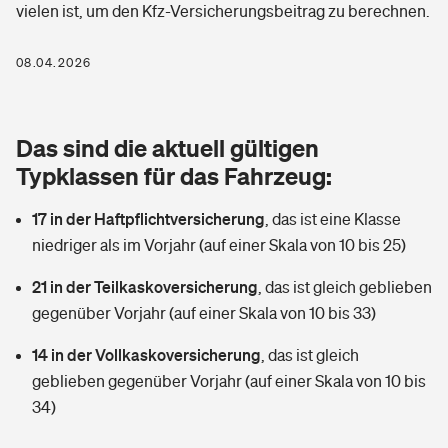
vielen ist, um den Kfz-Versicherungsbeitrag zu berechnen.
Berufshaftpflichtversicherung
Rechts­schutz­ver­si­che­rung
Photovoltaik
Private Krankenversicherung
08.04.2026
Zur Übersicht
Fahrradversicherung
Wärmepumpen versichern
Zahnzusatzversicherung
Unfallversicherung
Tools
Das sind die aktuell gültigen
Glasversicherung
Dread-Disease-Versicherung
Typklassen für das Fahrzeug:
Kinderunfall­ver­si­che­rung
Rentenrechner: Wie viel Geld bekomme ich im Alter?
Vermieterrrechtsschutz
Tierkrankenversicherung
17 in der Haftpflichtversicherung
,
das ist eine Klasse
Kinderinvalidität
niedriger als im Vorjahr (auf einer Skala von 10 bis 25)
Wer versichert was: Jetzt Versicherer finden
Mietkautionsversicherung
Zur Übersicht
21 in der Teilkaskoversicherung
,
das ist gleich geblieben
Reiseversicherung
Sie haben Fragen?
Restkreditversicherung
gegenüber Vorjahr (auf einer Skala von 10 bis 33)
Tools
Hundehalter-Haftpflicht
14 in der Vollkaskoversicherung
,
das ist gleich
Zur Übersicht
geblieben gegenüber Vorjahr (auf einer Skala von 10 bis
Pferdehalter-Haftpflicht
Wer versichert was: Jetzt Versicherer finden
34)
Tools
Handyversicherung