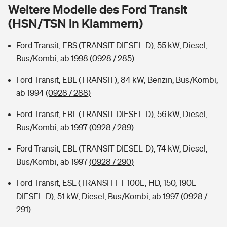
Sie haben Fragen?
Weitere Modelle des Ford Transit
(HSN/TSN in Klammern)
Hochwasser-Check: Wie gefährdet ist Ihr Haus?
Private Cyberversicherung
Rentenrechner: Wie viel Geld bekomme ich im Alter?
Ford Transit, EBS (TRANSIT DIESEL-D), 55 kW, Diesel,
Wer versichert was: Jetzt Versicherer finden
Musikinstrumentenversicherung
Bus/Kombi, ab 1998
(0928 / 285)
Sie haben Fragen?
Zur Übersicht
Ford Transit, EBL (TRANSIT), 84 kW, Benzin, Bus/Kombi,
ab 1994
(0928 / 288)
Tools
Ford Transit, EBL (TRANSIT DIESEL-D), 56 kW, Diesel,
Bus/Kombi, ab 1997
(0928 / 289)
Kinderunfall-Check: Mehr Sicherheit für deine Kids
Ford Transit, EBL (TRANSIT DIESEL-D), 74 kW, Diesel,
Bus/Kombi, ab 1997
(0928 / 290)
Typklassen: So ist Ihr Auto eingestuft
Ford Transit, ESL (TRANSIT FT 100L, HD, 150, 190L
DIESEL-D), 51 kW, Diesel, Bus/Kombi, ab 1997
(0928 /
Sie haben Fragen?
291)