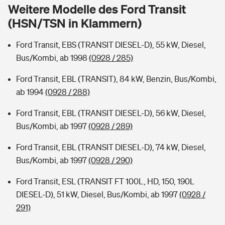
Sie haben Fragen?
Weitere Modelle des Ford Transit
(HSN/TSN in Klammern)
Hochwasser-Check: Wie gefährdet ist Ihr Haus?
Private Cyberversicherung
Rentenrechner: Wie viel Geld bekomme ich im Alter?
Ford Transit, EBS (TRANSIT DIESEL-D), 55 kW, Diesel,
Wer versichert was: Jetzt Versicherer finden
Musikinstrumentenversicherung
Bus/Kombi, ab 1998
(0928 / 285)
Sie haben Fragen?
Zur Übersicht
Ford Transit, EBL (TRANSIT), 84 kW, Benzin, Bus/Kombi,
ab 1994
(0928 / 288)
Tools
Ford Transit, EBL (TRANSIT DIESEL-D), 56 kW, Diesel,
Bus/Kombi, ab 1997
(0928 / 289)
Kinderunfall-Check: Mehr Sicherheit für deine Kids
Ford Transit, EBL (TRANSIT DIESEL-D), 74 kW, Diesel,
Bus/Kombi, ab 1997
(0928 / 290)
Typklassen: So ist Ihr Auto eingestuft
Ford Transit, ESL (TRANSIT FT 100L, HD, 150, 190L
DIESEL-D), 51 kW, Diesel, Bus/Kombi, ab 1997
(0928 /
Sie haben Fragen?
291)