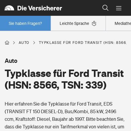
Typklassen: So ist Ihr Auto eingestuft
Wer versichert was: Jetzt Versicherer finden
Regionalklassen: So ist Ihre Region eingestuft
Sie haben Fragen?
Leichte Sprache
Mediath
Wer versichert was: Jetzt Versicherer finden
AUTO
TYPKLASSE FÜR FORD TRANSIT (HSN: 8566, T
Beruf
Auto
Typklasse für Ford Transit
Berufsunfähigkeitsversicherung
Wohnen
(HSN: 8566, TSN: 339)
Erwerbsunfähigkeitsversicherung
Wohngebäudeversicherung
Hier erfahren Sie die Typklasse für Ford Transit, EDS
Freizeit
Grundfähigkeitsversicherung
(TRANSIT FT 150 DIESEL-D), Bus/Kombi, 85 kW, 2496
Hausratversicherung
ccm, Kraftstoff: Diesel, Baujahr ab 1997. Bitte beachten Sie,
Arbeitsrechtsschutz
Pri­vate Haft­pflicht­
dass die Typklasse nur ein Tarifmerkmal von vielen ist, um
Gesundheit
Elementarversicherung