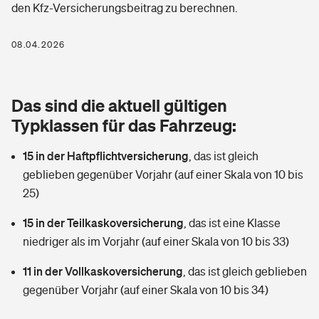
den Kfz-Versicherungsbeitrag zu berechnen.
Berufshaftpflichtversicherung
Rechts­schutz­ver­si­che­rung
Photovoltaik
Private Krankenversicherung
08.04.2026
Zur Übersicht
Fahrradversicherung
Wärmepumpen versichern
Zahnzusatzversicherung
Unfallversicherung
Tools
Das sind die aktuell gültigen
Glasversicherung
Dread-Disease-Versicherung
Typklassen für das Fahrzeug:
Kinderunfall­ver­si­che­rung
Rentenrechner: Wie viel Geld bekomme ich im Alter?
Vermieterrrechtsschutz
Tierkrankenversicherung
15 in der Haftpflichtversicherung
,
das ist gleich
Kinderinvalidität
geblieben gegenüber Vorjahr (auf einer Skala von 10 bis
Wer versichert was: Jetzt Versicherer finden
Mietkautionsversicherung
Zur Übersicht
25)
Reiseversicherung
Sie haben Fragen?
Restkreditversicherung
15 in der Teilkaskoversicherung
,
das ist eine Klasse
Tools
niedriger als im Vorjahr (auf einer Skala von 10 bis 33)
Hundehalter-Haftpflicht
Zur Übersicht
11 in der Vollkaskoversicherung
,
das ist gleich geblieben
Pferdehalter-Haftpflicht
Wer versichert was: Jetzt Versicherer finden
gegenüber Vorjahr (auf einer Skala von 10 bis 34)
Tools
Handyversicherung