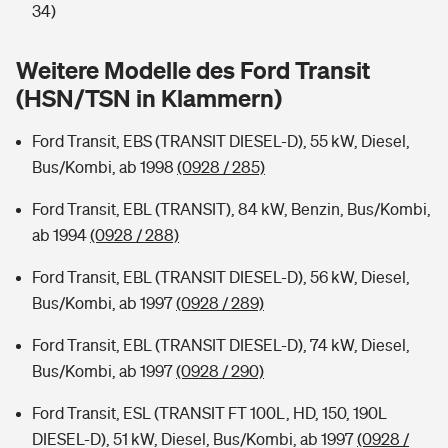
Sie haben Fragen?
34)
Hochwasser-Check: Wie gefährdet ist Ihr Haus?
Private Cyberversicherung
Rentenrechner: Wie viel Geld bekomme ich im Alter?
Weitere Modelle des Ford Transit
(HSN/TSN in Klammern)
Wer versichert was: Jetzt Versicherer finden
Musikinstrumentenversicherung
Ford Transit, EBS (TRANSIT DIESEL-D), 55 kW, Diesel,
Sie haben Fragen?
Zur Übersicht
Bus/Kombi, ab 1998
(0928 / 285)
Ford Transit, EBL (TRANSIT), 84 kW, Benzin, Bus/Kombi,
Tools
ab 1994
(0928 / 288)
Ford Transit, EBL (TRANSIT DIESEL-D), 56 kW, Diesel,
Kinderunfall-Check: Mehr Sicherheit für deine Kids
Bus/Kombi, ab 1997
(0928 / 289)
Typklassen: So ist Ihr Auto eingestuft
Ford Transit, EBL (TRANSIT DIESEL-D), 74 kW, Diesel,
Bus/Kombi, ab 1997
(0928 / 290)
Sie haben Fragen?
Ford Transit, ESL (TRANSIT FT 100L, HD, 150, 190L
DIESEL-D), 51 kW, Diesel, Bus/Kombi, ab 1997
(0928 /