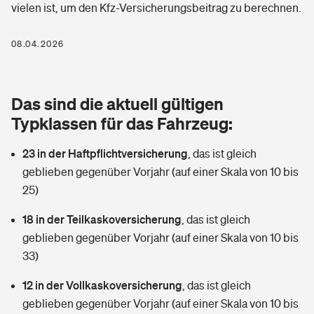
vielen ist, um den Kfz-Versicherungsbeitrag zu berechnen.
Berufshaftpflichtversicherung
Rechts­schutz­ver­si­che­rung
Photovoltaik
Private Krankenversicherung
08.04.2026
Zur Übersicht
Fahrradversicherung
Wärmepumpen versichern
Zahnzusatzversicherung
Unfallversicherung
Tools
Das sind die aktuell gültigen
Glasversicherung
Dread-Disease-Versicherung
Typklassen für das Fahrzeug:
Kinderunfall­ver­si­che­rung
Rentenrechner: Wie viel Geld bekomme ich im Alter?
Vermieterrrechtsschutz
Tierkrankenversicherung
23 in der Haftpflichtversicherung
,
das ist gleich
Kinderinvalidität
geblieben gegenüber Vorjahr (auf einer Skala von 10 bis
Wer versichert was: Jetzt Versicherer finden
Mietkautionsversicherung
Zur Übersicht
25)
Reiseversicherung
Sie haben Fragen?
Restkreditversicherung
18 in der Teilkaskoversicherung
,
das ist gleich
Tools
geblieben gegenüber Vorjahr (auf einer Skala von 10 bis
Hundehalter-Haftpflicht
Zur Übersicht
33)
Pferdehalter-Haftpflicht
Wer versichert was: Jetzt Versicherer finden
12 in der Vollkaskoversicherung
,
das ist gleich
Tools
geblieben gegenüber Vorjahr (auf einer Skala von 10 bis
Handyversicherung