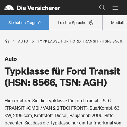
Typklassen: So ist Ihr Auto eingestuft
Wer versichert was: Jetzt Versicherer finden
Regionalklassen: So ist Ihre Region eingestuft
Sie haben Fragen?
Leichte Sprache
Mediath
Wer versichert was: Jetzt Versicherer finden
AUTO
TYPKLASSE FÜR FORD TRANSIT (HSN: 8566, 
Beruf
Auto
Typklasse für Ford Transit
Berufsunfähigkeitsversicherung
Wohnen
(HSN: 8566, TSN: AGH)
Erwerbsunfähigkeitsversicherung
Wohngebäudeversicherung
Hier erfahren Sie die Typklasse für Ford Transit, FSF6
Freizeit
Grundfähigkeitsversicherung
(TRANSIT KOMBI / VAN 2.2 TDCI FRONT), Bus/Kombi, 63
Hausratversicherung
kW, 2198 ccm, Kraftstoff: Diesel, Baujahr ab 2006. Bitte
Arbeitsrechtsschutz
Pri­vate Haft­pflicht­
beachten Sie, dass die Typklasse nur ein Tarifmerkmal von
Gesundheit
Elementarversicherung