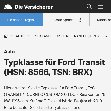
Typklassen: So ist Ihr Auto eingestuft
Wer versichert was: Jetzt Versicherer finden
Regionalklassen: So ist Ihre Region eingestuft
Sie haben Fragen?
Leichte Sprache
Mediath
Wer versichert was: Jetzt Versicherer finden
AUTO
TYPKLASSE FÜR FORD TRANSIT (HSN: 8566, T
Beruf
Auto
Typklasse für Ford Transit
Berufsunfähigkeitsversicherung
Wohnen
(HSN: 8566, TSN: BRX)
Erwerbsunfähigkeitsversicherung
Wohngebäudeversicherung
Hier erfahren Sie die Typklasse für Ford Transit, FAC
Freizeit
Grundfähigkeitsversicherung
(TRANSIT / TOURNEO CUSTOM 2.0 TDCI), Bus/Kombi, 79
Hausratversicherung
kW, 1995 ccm, Kraftstoff: Diesel/Hybrid, Baujahr ab 2019.
Arbeitsrechtsschutz
Pri­vate Haft­pflicht­
Bitte beachten Sie, dass die Typklasse nur ein
Gesundheit
Elementarversicherung