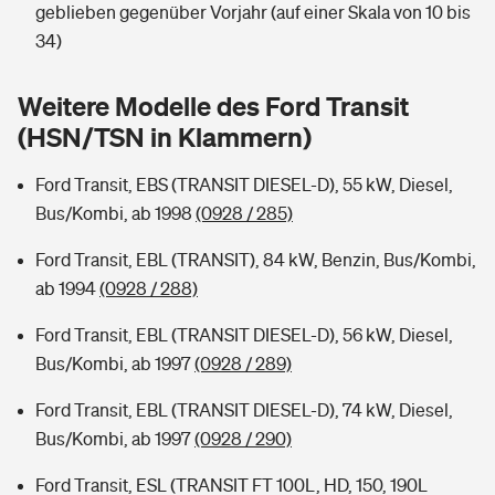
Sie haben Fragen?
geblieben gegenüber Vorjahr (auf einer Skala von 10 bis
34)
Hochwasser-Check: Wie gefährdet ist Ihr Haus?
Private Cyberversicherung
Rentenrechner: Wie viel Geld bekomme ich im Alter?
Weitere Modelle des Ford Transit
Wer versichert was: Jetzt Versicherer finden
Musikinstrumentenversicherung
(HSN/TSN in Klammern)
Sie haben Fragen?
Zur Übersicht
Ford Transit, EBS (TRANSIT DIESEL-D), 55 kW, Diesel,
Bus/Kombi, ab 1998
(0928 / 285)
Tools
Ford Transit, EBL (TRANSIT), 84 kW, Benzin, Bus/Kombi,
ab 1994
(0928 / 288)
Kinderunfall-Check: Mehr Sicherheit für deine Kids
Ford Transit, EBL (TRANSIT DIESEL-D), 56 kW, Diesel,
Bus/Kombi, ab 1997
(0928 / 289)
Typklassen: So ist Ihr Auto eingestuft
Ford Transit, EBL (TRANSIT DIESEL-D), 74 kW, Diesel,
Sie haben Fragen?
Bus/Kombi, ab 1997
(0928 / 290)
Ford Transit, ESL (TRANSIT FT 100L, HD, 150, 190L