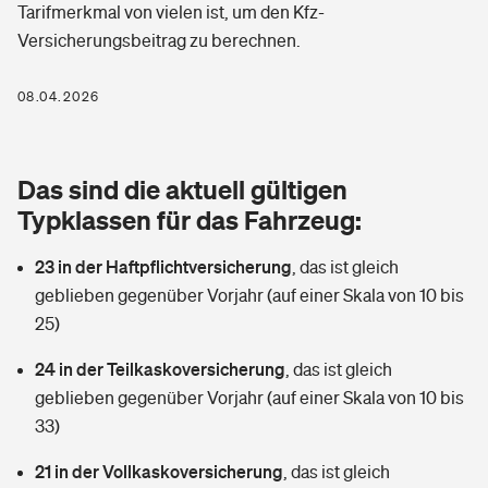
Tarifmerkmal von vielen ist, um den Kfz-
Berufshaftpflichtversicherung
Rechts­schutz­ver­si­che­rung
Versicherungsbeitrag zu berechnen.
Photovoltaik
Private Krankenversicherung
Zur Übersicht
Fahrradversicherung
08.04.2026
Wärmepumpen versichern
Zahnzusatzversicherung
Unfallversicherung
Tools
Glasversicherung
Dread-Disease-Versicherung
Das sind die aktuell gültigen
Kinderunfall­ver­si­che­rung
Typklassen für das Fahrzeug:
Rentenrechner: Wie viel Geld bekomme ich im Alter?
Vermieterrrechtsschutz
Tierkrankenversicherung
Kinderinvalidität
23 in der Haftpflichtversicherung
,
das ist gleich
Wer versichert was: Jetzt Versicherer finden
Mietkautionsversicherung
Zur Übersicht
geblieben gegenüber Vorjahr (auf einer Skala von 10 bis
Reiseversicherung
25)
Sie haben Fragen?
Restkreditversicherung
Tools
24 in der Teilkaskoversicherung
,
das ist gleich
Hundehalter-Haftpflicht
Zur Übersicht
geblieben gegenüber Vorjahr (auf einer Skala von 10 bis
33)
Pferdehalter-Haftpflicht
Wer versichert was: Jetzt Versicherer finden
Tools
21 in der Vollkaskoversicherung
,
das ist gleich
Handyversicherung