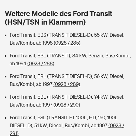
Sie haben Fragen?
Weitere Modelle des Ford Transit
Hochwasser-Check: Wie gefährdet ist Ihr Haus?
Private Cyberversicherung
Rentenrechner: Wie viel Geld bekomme ich im Alter?
(HSN/TSN in Klammern)
Wer versichert was: Jetzt Versicherer finden
Musikinstrumentenversicherung
Ford Transit, EBS (TRANSIT DIESEL-D), 55 kW, Diesel,
Bus/Kombi, ab 1998
(0928 / 285)
Sie haben Fragen?
Zur Übersicht
Ford Transit, EBL (TRANSIT), 84 kW, Benzin, Bus/Kombi,
ab 1994
(0928 / 288)
Tools
Ford Transit, EBL (TRANSIT DIESEL-D), 56 kW, Diesel,
Bus/Kombi, ab 1997
(0928 / 289)
Kinderunfall-Check: Mehr Sicherheit für deine Kids
Ford Transit, EBL (TRANSIT DIESEL-D), 74 kW, Diesel,
Typklassen: So ist Ihr Auto eingestuft
Bus/Kombi, ab 1997
(0928 / 290)
Ford Transit, ESL (TRANSIT FT 100L, HD, 150, 190L
Sie haben Fragen?
DIESEL-D), 51 kW, Diesel, Bus/Kombi, ab 1997
(0928 /
291)