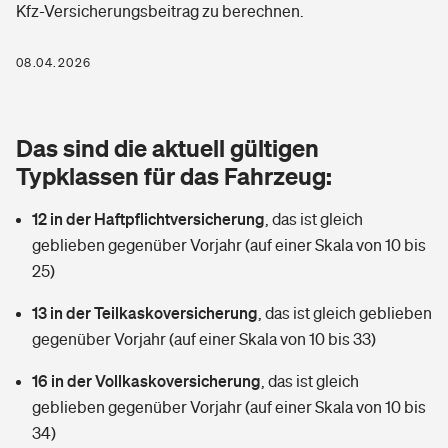
Kfz-Versicherungsbeitrag zu berechnen.
Berufshaftpflichtversicherung
Rechts­schutz­ver­si­che­rung
Photovoltaik
Private Krankenversicherung
08.04.2026
Zur Übersicht
Fahrradversicherung
Wärmepumpen versichern
Zahnzusatzversicherung
Unfallversicherung
Tools
Das sind die aktuell gültigen
Glasversicherung
Dread-Disease-Versicherung
Typklassen für das Fahrzeug:
Kinderunfall­ver­si­che­rung
Rentenrechner: Wie viel Geld bekomme ich im Alter?
Vermieterrrechtsschutz
Tierkrankenversicherung
12 in der Haftpflichtversicherung
,
das ist gleich
Kinderinvalidität
geblieben gegenüber Vorjahr (auf einer Skala von 10 bis
Wer versichert was: Jetzt Versicherer finden
Mietkautionsversicherung
Zur Übersicht
25)
Reiseversicherung
Sie haben Fragen?
Restkreditversicherung
13 in der Teilkaskoversicherung
,
das ist gleich geblieben
Tools
gegenüber Vorjahr (auf einer Skala von 10 bis 33)
Hundehalter-Haftpflicht
Zur Übersicht
16 in der Vollkaskoversicherung
,
das ist gleich
Pferdehalter-Haftpflicht
Wer versichert was: Jetzt Versicherer finden
geblieben gegenüber Vorjahr (auf einer Skala von 10 bis
Tools
34)
Handyversicherung