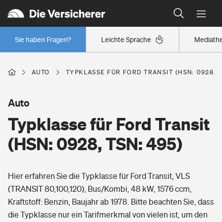
Typklassen: So ist Ihr Auto eingestuft
Wer versichert was: Jetzt Versicherer finden
Regionalklassen: So ist Ihre Region eingestuft
Sie haben Fragen?
Leichte Sprache
Mediath
Wer versichert was: Jetzt Versicherer finden
AUTO
TYPKLASSE FÜR FORD TRANSIT (HSN: 0928, T
Beruf
Auto
Typklasse für Ford Transit
Berufsunfähigkeitsversicherung
Wohnen
(HSN: 0928, TSN: 495)
Erwerbsunfähigkeitsversicherung
Wohngebäudeversicherung
Hier erfahren Sie die Typklasse für Ford Transit, VLS
Freizeit
Grundfähigkeitsversicherung
(TRANSIT 80,100,120), Bus/Kombi, 48 kW, 1576 ccm,
Hausratversicherung
Kraftstoff: Benzin, Baujahr ab 1978. Bitte beachten Sie, dass
Arbeitsrechtsschutz
Pri­vate Haft­pflicht­
die Typklasse nur ein Tarifmerkmal von vielen ist, um den
Gesundheit
Elementarversicherung