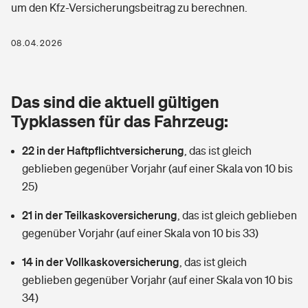
um den Kfz-Versicherungsbeitrag zu berechnen.
Berufshaftpflichtversicherung
Rechts­schutz­ver­si­che­rung
Photovoltaik
Private Krankenversicherung
08.04.2026
Zur Übersicht
Fahrradversicherung
Wärmepumpen versichern
Zahnzusatzversicherung
Unfallversicherung
Tools
Das sind die aktuell gültigen
Glasversicherung
Dread-Disease-Versicherung
Typklassen für das Fahrzeug:
Kinderunfall­ver­si­che­rung
Rentenrechner: Wie viel Geld bekomme ich im Alter?
Vermieterrrechtsschutz
Tierkrankenversicherung
22 in der Haftpflichtversicherung
,
das ist gleich
Kinderinvalidität
geblieben gegenüber Vorjahr (auf einer Skala von 10 bis
Wer versichert was: Jetzt Versicherer finden
Mietkautionsversicherung
Zur Übersicht
25)
Reiseversicherung
Sie haben Fragen?
Restkreditversicherung
21 in der Teilkaskoversicherung
,
das ist gleich geblieben
Tools
gegenüber Vorjahr (auf einer Skala von 10 bis 33)
Hundehalter-Haftpflicht
Zur Übersicht
14 in der Vollkaskoversicherung
,
das ist gleich
Pferdehalter-Haftpflicht
Wer versichert was: Jetzt Versicherer finden
geblieben gegenüber Vorjahr (auf einer Skala von 10 bis
Tools
34)
Handyversicherung