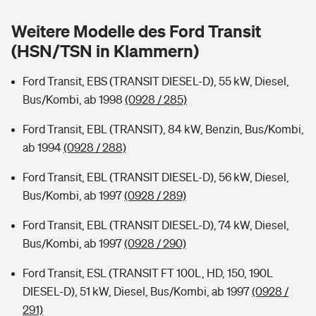
Sie haben Fragen?
Weitere Modelle des Ford Transit
Hochwasser-Check: Wie gefährdet ist Ihr Haus?
Private Cyberversicherung
Rentenrechner: Wie viel Geld bekomme ich im Alter?
(HSN/TSN in Klammern)
Wer versichert was: Jetzt Versicherer finden
Musikinstrumentenversicherung
Ford Transit, EBS (TRANSIT DIESEL-D), 55 kW, Diesel,
Bus/Kombi, ab 1998
(0928 / 285)
Sie haben Fragen?
Zur Übersicht
Ford Transit, EBL (TRANSIT), 84 kW, Benzin, Bus/Kombi,
ab 1994
(0928 / 288)
Tools
Ford Transit, EBL (TRANSIT DIESEL-D), 56 kW, Diesel,
Bus/Kombi, ab 1997
(0928 / 289)
Kinderunfall-Check: Mehr Sicherheit für deine Kids
Ford Transit, EBL (TRANSIT DIESEL-D), 74 kW, Diesel,
Typklassen: So ist Ihr Auto eingestuft
Bus/Kombi, ab 1997
(0928 / 290)
Ford Transit, ESL (TRANSIT FT 100L, HD, 150, 190L
Sie haben Fragen?
DIESEL-D), 51 kW, Diesel, Bus/Kombi, ab 1997
(0928 /
291)