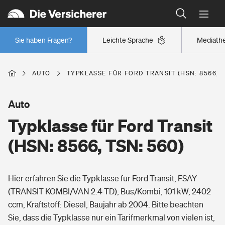
Typklassen: So ist Ihr Auto eingestuft
Wer versichert was: Jetzt Versicherer finden
Regionalklassen: So ist Ihre Region eingestuft
Sie haben Fragen?
Leichte Sprache
Mediath
Wer versichert was: Jetzt Versicherer finden
AUTO
TYPKLASSE FÜR FORD TRANSIT (HSN: 8566, T
Beruf
Auto
Typklasse für Ford Transit
Berufsunfähigkeitsversicherung
Wohnen
(HSN: 8566, TSN: 560)
Erwerbsunfähigkeitsversicherung
Wohngebäudeversicherung
Hier erfahren Sie die Typklasse für Ford Transit, FSAY
Freizeit
Grundfähigkeitsversicherung
(TRANSIT KOMBI/VAN 2.4 TD), Bus/Kombi, 101 kW, 2402
Hausratversicherung
ccm, Kraftstoff: Diesel, Baujahr ab 2004. Bitte beachten
Arbeitsrechtsschutz
Pri­vate Haft­pflicht­
Sie, dass die Typklasse nur ein Tarifmerkmal von vielen ist,
Gesundheit
Elementarversicherung