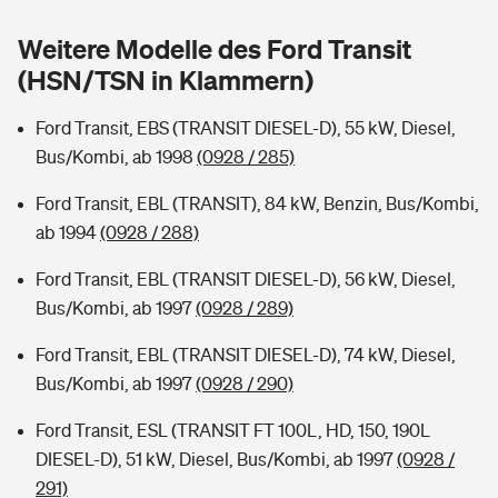
Sie haben Fragen?
Weitere Modelle des Ford Transit
Hochwasser-Check: Wie gefährdet ist Ihr Haus?
Private Cyberversicherung
Rentenrechner: Wie viel Geld bekomme ich im Alter?
(HSN/TSN in Klammern)
Wer versichert was: Jetzt Versicherer finden
Musikinstrumentenversicherung
Ford Transit, EBS (TRANSIT DIESEL-D), 55 kW, Diesel,
Bus/Kombi, ab 1998
(0928 / 285)
Sie haben Fragen?
Zur Übersicht
Ford Transit, EBL (TRANSIT), 84 kW, Benzin, Bus/Kombi,
ab 1994
(0928 / 288)
Tools
Ford Transit, EBL (TRANSIT DIESEL-D), 56 kW, Diesel,
Bus/Kombi, ab 1997
(0928 / 289)
Kinderunfall-Check: Mehr Sicherheit für deine Kids
Ford Transit, EBL (TRANSIT DIESEL-D), 74 kW, Diesel,
Typklassen: So ist Ihr Auto eingestuft
Bus/Kombi, ab 1997
(0928 / 290)
Ford Transit, ESL (TRANSIT FT 100L, HD, 150, 190L
Sie haben Fragen?
DIESEL-D), 51 kW, Diesel, Bus/Kombi, ab 1997
(0928 /
291)