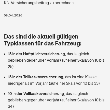
Kfz-Versicherungsbeitrag zu berechnen.
Berufshaftpflichtversicherung
Rechts­schutz­ver­si­che­rung
Photovoltaik
Private Krankenversicherung
08.04.2026
Zur Übersicht
Fahrradversicherung
Wärmepumpen versichern
Zahnzusatzversicherung
Unfallversicherung
Tools
Das sind die aktuell gültigen
Glasversicherung
Dread-Disease-Versicherung
Typklassen für das Fahrzeug:
Kinderunfall­ver­si­che­rung
Rentenrechner: Wie viel Geld bekomme ich im Alter?
Vermieterrrechtsschutz
Tierkrankenversicherung
15 in der Haftpflichtversicherung
,
das ist gleich
Kinderinvalidität
geblieben gegenüber Vorjahr (auf einer Skala von 10 bis
Wer versichert was: Jetzt Versicherer finden
Mietkautionsversicherung
Zur Übersicht
25)
Reiseversicherung
Sie haben Fragen?
Restkreditversicherung
15 in der Teilkaskoversicherung
,
das ist eine Klasse
Tools
niedriger als im Vorjahr (auf einer Skala von 10 bis 33)
Hundehalter-Haftpflicht
Zur Übersicht
10 in der Vollkaskoversicherung
,
das ist gleich
Pferdehalter-Haftpflicht
Wer versichert was: Jetzt Versicherer finden
geblieben gegenüber Vorjahr (auf einer Skala von 10 bis
Tools
34)
Handyversicherung