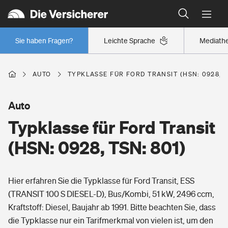
Typklassen: So ist Ihr Auto eingestuft
Wer versichert was: Jetzt Versicherer finden
Regionalklassen: So ist Ihre Region eingestuft
Sie haben Fragen?
Leichte Sprache
Mediath
Wer versichert was: Jetzt Versicherer finden
AUTO
TYPKLASSE FÜR FORD TRANSIT (HSN: 0928, T
Beruf
Auto
Typklasse für Ford Transit
Berufsunfähigkeitsversicherung
Wohnen
(HSN: 0928, TSN: 801)
Erwerbsunfähigkeitsversicherung
Wohngebäudeversicherung
Hier erfahren Sie die Typklasse für Ford Transit, ESS
Freizeit
Grundfähigkeitsversicherung
(TRANSIT 100 S DIESEL-D), Bus/Kombi, 51 kW, 2496 ccm,
Hausratversicherung
Kraftstoff: Diesel, Baujahr ab 1991. Bitte beachten Sie, dass
Arbeitsrechtsschutz
Pri­vate Haft­pflicht­
die Typklasse nur ein Tarifmerkmal von vielen ist, um den
Gesundheit
Elementarversicherung