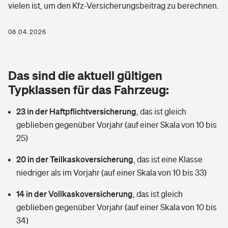
vielen ist, um den Kfz-Versicherungsbeitrag zu berechnen.
Berufshaftpflichtversicherung
Rechts­schutz­ver­si­che­rung
Photovoltaik
Private Krankenversicherung
08.04.2026
Zur Übersicht
Fahrradversicherung
Wärmepumpen versichern
Zahnzusatzversicherung
Unfallversicherung
Tools
Das sind die aktuell gültigen
Glasversicherung
Dread-Disease-Versicherung
Typklassen für das Fahrzeug:
Kinderunfall­ver­si­che­rung
Rentenrechner: Wie viel Geld bekomme ich im Alter?
Vermieterrrechtsschutz
Tierkrankenversicherung
23 in der Haftpflichtversicherung
,
das ist gleich
Kinderinvalidität
geblieben gegenüber Vorjahr (auf einer Skala von 10 bis
Wer versichert was: Jetzt Versicherer finden
Mietkautionsversicherung
Zur Übersicht
25)
Reiseversicherung
Sie haben Fragen?
Restkreditversicherung
20 in der Teilkaskoversicherung
,
das ist eine Klasse
Tools
niedriger als im Vorjahr (auf einer Skala von 10 bis 33)
Hundehalter-Haftpflicht
Zur Übersicht
14 in der Vollkaskoversicherung
,
das ist gleich
Pferdehalter-Haftpflicht
Wer versichert was: Jetzt Versicherer finden
geblieben gegenüber Vorjahr (auf einer Skala von 10 bis
Tools
34)
Handyversicherung