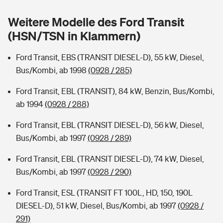
Sie haben Fragen?
Weitere Modelle des Ford Transit
Hochwasser-Check: Wie gefährdet ist Ihr Haus?
Private Cyberversicherung
Rentenrechner: Wie viel Geld bekomme ich im Alter?
(HSN/TSN in Klammern)
Wer versichert was: Jetzt Versicherer finden
Musikinstrumentenversicherung
Ford Transit, EBS (TRANSIT DIESEL-D), 55 kW, Diesel,
Bus/Kombi, ab 1998
(0928 / 285)
Sie haben Fragen?
Zur Übersicht
Ford Transit, EBL (TRANSIT), 84 kW, Benzin, Bus/Kombi,
ab 1994
(0928 / 288)
Tools
Ford Transit, EBL (TRANSIT DIESEL-D), 56 kW, Diesel,
Bus/Kombi, ab 1997
(0928 / 289)
Kinderunfall-Check: Mehr Sicherheit für deine Kids
Ford Transit, EBL (TRANSIT DIESEL-D), 74 kW, Diesel,
Typklassen: So ist Ihr Auto eingestuft
Bus/Kombi, ab 1997
(0928 / 290)
Ford Transit, ESL (TRANSIT FT 100L, HD, 150, 190L
Sie haben Fragen?
DIESEL-D), 51 kW, Diesel, Bus/Kombi, ab 1997
(0928 /
291)