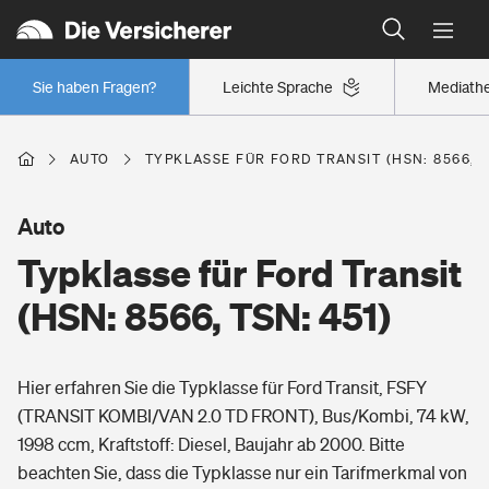
Typklassen: So ist Ihr Auto eingestuft
Wer versichert was: Jetzt Versicherer finden
Regionalklassen: So ist Ihre Region eingestuft
Sie haben Fragen?
Leichte Sprache
Mediath
Wer versichert was: Jetzt Versicherer finden
AUTO
TYPKLASSE FÜR FORD TRANSIT (HSN: 8566, T
Beruf
Auto
Typklasse für Ford Transit
Berufsunfähigkeitsversicherung
Wohnen
(HSN: 8566, TSN: 451)
Erwerbsunfähigkeitsversicherung
Wohngebäudeversicherung
Hier erfahren Sie die Typklasse für Ford Transit, FSFY
Freizeit
Grundfähigkeitsversicherung
(TRANSIT KOMBI/VAN 2.0 TD FRONT), Bus/Kombi, 74 kW,
Hausratversicherung
1998 ccm, Kraftstoff: Diesel, Baujahr ab 2000. Bitte
Arbeitsrechtsschutz
Pri­vate Haft­pflicht­
beachten Sie, dass die Typklasse nur ein Tarifmerkmal von
Gesundheit
Elementarversicherung