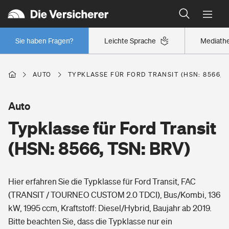
Typklassen: So ist Ihr Auto eingestuft
Wer versichert was: Jetzt Versicherer finden
Regionalklassen: So ist Ihre Region eingestuft
Sie haben Fragen?
Leichte Sprache
Mediath
Wer versichert was: Jetzt Versicherer finden
AUTO
TYPKLASSE FÜR FORD TRANSIT (HSN: 8566, T
Beruf
Auto
Typklasse für Ford Transit
Berufsunfähigkeitsversicherung
Wohnen
(HSN: 8566, TSN: BRV)
Erwerbsunfähigkeitsversicherung
Wohngebäudeversicherung
Hier erfahren Sie die Typklasse für Ford Transit, FAC
Freizeit
Grundfähigkeitsversicherung
(TRANSIT / TOURNEO CUSTOM 2.0 TDCI), Bus/Kombi, 136
Hausratversicherung
kW, 1995 ccm, Kraftstoff: Diesel/Hybrid, Baujahr ab 2019.
Arbeitsrechtsschutz
Pri­vate Haft­pflicht­
Bitte beachten Sie, dass die Typklasse nur ein
Gesundheit
Elementarversicherung