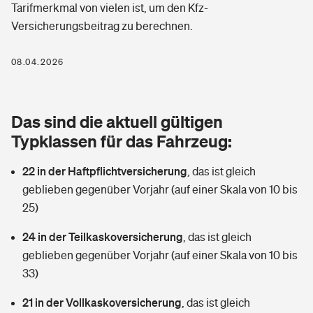
Tarifmerkmal von vielen ist, um den Kfz-
Berufshaftpflichtversicherung
Rechts­schutz­ver­si­che­rung
Versicherungsbeitrag zu berechnen.
Photovoltaik
Private Krankenversicherung
Zur Übersicht
Fahrradversicherung
08.04.2026
Wärmepumpen versichern
Zahnzusatzversicherung
Unfallversicherung
Tools
Glasversicherung
Dread-Disease-Versicherung
Das sind die aktuell gültigen
Kinderunfall­ver­si­che­rung
Typklassen für das Fahrzeug:
Rentenrechner: Wie viel Geld bekomme ich im Alter?
Vermieterrrechtsschutz
Tierkrankenversicherung
Kinderinvalidität
22 in der Haftpflichtversicherung
,
das ist gleich
Wer versichert was: Jetzt Versicherer finden
Mietkautionsversicherung
Zur Übersicht
geblieben gegenüber Vorjahr (auf einer Skala von 10 bis
Reiseversicherung
25)
Sie haben Fragen?
Restkreditversicherung
Tools
24 in der Teilkaskoversicherung
,
das ist gleich
Hundehalter-Haftpflicht
Zur Übersicht
geblieben gegenüber Vorjahr (auf einer Skala von 10 bis
33)
Pferdehalter-Haftpflicht
Wer versichert was: Jetzt Versicherer finden
Tools
21 in der Vollkaskoversicherung
,
das ist gleich
Handyversicherung