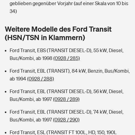
Sie haben Fragen?
geblieben gegenüber Vorjahr (auf einer Skala von 10 bis
34)
Hochwasser-Check: Wie gefährdet ist Ihr Haus?
Private Cyberversicherung
Rentenrechner: Wie viel Geld bekomme ich im Alter?
Weitere Modelle des Ford Transit
Wer versichert was: Jetzt Versicherer finden
Musikinstrumentenversicherung
(HSN/TSN in Klammern)
Sie haben Fragen?
Zur Übersicht
Ford Transit, EBS (TRANSIT DIESEL-D), 55 kW, Diesel,
Bus/Kombi, ab 1998
(0928 / 285)
Tools
Ford Transit, EBL (TRANSIT), 84 kW, Benzin, Bus/Kombi,
ab 1994
(0928 / 288)
Kinderunfall-Check: Mehr Sicherheit für deine Kids
Ford Transit, EBL (TRANSIT DIESEL-D), 56 kW, Diesel,
Bus/Kombi, ab 1997
(0928 / 289)
Typklassen: So ist Ihr Auto eingestuft
Ford Transit, EBL (TRANSIT DIESEL-D), 74 kW, Diesel,
Sie haben Fragen?
Bus/Kombi, ab 1997
(0928 / 290)
Ford Transit, ESL (TRANSIT FT 100L, HD, 150, 190L