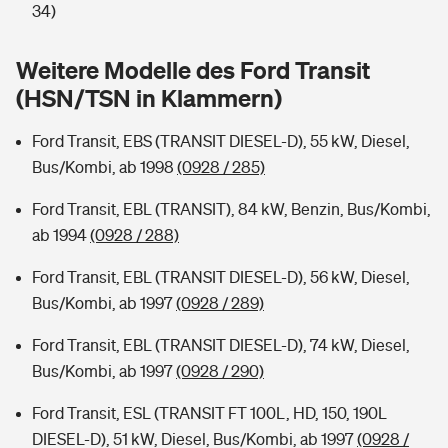
Sie haben Fragen?
34)
Hochwasser-Check: Wie gefährdet ist Ihr Haus?
Private Cyberversicherung
Rentenrechner: Wie viel Geld bekomme ich im Alter?
Weitere Modelle des Ford Transit
(HSN/TSN in Klammern)
Wer versichert was: Jetzt Versicherer finden
Musikinstrumentenversicherung
Ford Transit, EBS (TRANSIT DIESEL-D), 55 kW, Diesel,
Sie haben Fragen?
Zur Übersicht
Bus/Kombi, ab 1998
(0928 / 285)
Ford Transit, EBL (TRANSIT), 84 kW, Benzin, Bus/Kombi,
Tools
ab 1994
(0928 / 288)
Ford Transit, EBL (TRANSIT DIESEL-D), 56 kW, Diesel,
Kinderunfall-Check: Mehr Sicherheit für deine Kids
Bus/Kombi, ab 1997
(0928 / 289)
Typklassen: So ist Ihr Auto eingestuft
Ford Transit, EBL (TRANSIT DIESEL-D), 74 kW, Diesel,
Bus/Kombi, ab 1997
(0928 / 290)
Sie haben Fragen?
Ford Transit, ESL (TRANSIT FT 100L, HD, 150, 190L
DIESEL-D), 51 kW, Diesel, Bus/Kombi, ab 1997
(0928 /