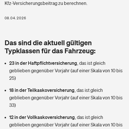
Kfz-Versicherungsbeitrag zu berechnen.
Berufshaftpflichtversicherung
Rechts­schutz­ver­si­che­rung
Photovoltaik
Private Krankenversicherung
08.04.2026
Zur Übersicht
Fahrradversicherung
Wärmepumpen versichern
Zahnzusatzversicherung
Unfallversicherung
Tools
Das sind die aktuell gültigen
Glasversicherung
Dread-Disease-Versicherung
Typklassen für das Fahrzeug:
Kinderunfall­ver­si­che­rung
Rentenrechner: Wie viel Geld bekomme ich im Alter?
Vermieterrrechtsschutz
Tierkrankenversicherung
23 in der Haftpflichtversicherung
,
das ist gleich
Kinderinvalidität
geblieben gegenüber Vorjahr (auf einer Skala von 10 bis
Wer versichert was: Jetzt Versicherer finden
Mietkautionsversicherung
Zur Übersicht
25)
Reiseversicherung
Sie haben Fragen?
Restkreditversicherung
18 in der Teilkaskoversicherung
,
das ist gleich
Tools
geblieben gegenüber Vorjahr (auf einer Skala von 10 bis
Hundehalter-Haftpflicht
Zur Übersicht
33)
Pferdehalter-Haftpflicht
Wer versichert was: Jetzt Versicherer finden
12 in der Vollkaskoversicherung
,
das ist gleich
Tools
geblieben gegenüber Vorjahr (auf einer Skala von 10 bis
Handyversicherung