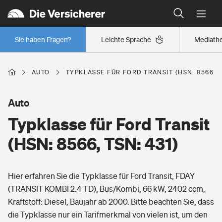
Typklassen: So ist Ihr Auto eingestuft
Wer versichert was: Jetzt Versicherer finden
Regionalklassen: So ist Ihre Region eingestuft
Sie haben Fragen?
Leichte Sprache
Mediath
Wer versichert was: Jetzt Versicherer finden
AUTO
TYPKLASSE FÜR FORD TRANSIT (HSN: 8566, T
Beruf
Auto
Typklasse für Ford Transit
Berufsunfähigkeitsversicherung
Wohnen
(HSN: 8566, TSN: 431)
Erwerbsunfähigkeitsversicherung
Wohngebäudeversicherung
Hier erfahren Sie die Typklasse für Ford Transit, FDAY
Freizeit
Grundfähigkeitsversicherung
(TRANSIT KOMBI 2.4 TD), Bus/Kombi, 66 kW, 2402 ccm,
Hausratversicherung
Kraftstoff: Diesel, Baujahr ab 2000. Bitte beachten Sie, dass
Arbeitsrechtsschutz
Pri­vate Haft­pflicht­
die Typklasse nur ein Tarifmerkmal von vielen ist, um den
Gesundheit
Elementarversicherung