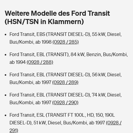
Sie haben Fragen?
Weitere Modelle des Ford Transit
Hochwasser-Check: Wie gefährdet ist Ihr Haus?
Private Cyberversicherung
Rentenrechner: Wie viel Geld bekomme ich im Alter?
(HSN/TSN in Klammern)
Wer versichert was: Jetzt Versicherer finden
Musikinstrumentenversicherung
Ford Transit, EBS (TRANSIT DIESEL-D), 55 kW, Diesel,
Bus/Kombi, ab 1998
(0928 / 285)
Sie haben Fragen?
Zur Übersicht
Ford Transit, EBL (TRANSIT), 84 kW, Benzin, Bus/Kombi,
ab 1994
(0928 / 288)
Tools
Ford Transit, EBL (TRANSIT DIESEL-D), 56 kW, Diesel,
Bus/Kombi, ab 1997
(0928 / 289)
Kinderunfall-Check: Mehr Sicherheit für deine Kids
Ford Transit, EBL (TRANSIT DIESEL-D), 74 kW, Diesel,
Typklassen: So ist Ihr Auto eingestuft
Bus/Kombi, ab 1997
(0928 / 290)
Ford Transit, ESL (TRANSIT FT 100L, HD, 150, 190L
Sie haben Fragen?
DIESEL-D), 51 kW, Diesel, Bus/Kombi, ab 1997
(0928 /
291)