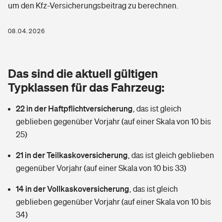
um den Kfz-Versicherungsbeitrag zu berechnen.
Berufshaftpflichtversicherung
Rechts­schutz­ver­si­che­rung
Photovoltaik
Private Krankenversicherung
08.04.2026
Zur Übersicht
Fahrradversicherung
Wärmepumpen versichern
Zahnzusatzversicherung
Unfallversicherung
Tools
Das sind die aktuell gültigen
Glasversicherung
Dread-Disease-Versicherung
Typklassen für das Fahrzeug:
Kinderunfall­ver­si­che­rung
Rentenrechner: Wie viel Geld bekomme ich im Alter?
Vermieterrrechtsschutz
Tierkrankenversicherung
22 in der Haftpflichtversicherung
,
das ist gleich
Kinderinvalidität
geblieben gegenüber Vorjahr (auf einer Skala von 10 bis
Wer versichert was: Jetzt Versicherer finden
Mietkautionsversicherung
Zur Übersicht
25)
Reiseversicherung
Sie haben Fragen?
Restkreditversicherung
21 in der Teilkaskoversicherung
,
das ist gleich geblieben
Tools
gegenüber Vorjahr (auf einer Skala von 10 bis 33)
Hundehalter-Haftpflicht
Zur Übersicht
14 in der Vollkaskoversicherung
,
das ist gleich
Pferdehalter-Haftpflicht
Wer versichert was: Jetzt Versicherer finden
geblieben gegenüber Vorjahr (auf einer Skala von 10 bis
Tools
34)
Handyversicherung