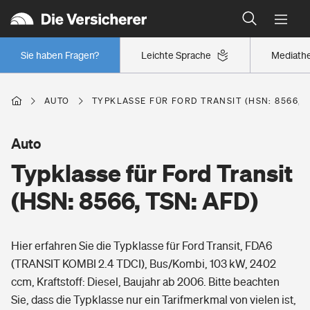
Typklassen: So ist Ihr Auto eingestuft
Wer versichert was: Jetzt Versicherer finden
Regionalklassen: So ist Ihre Region eingestuft
Sie haben Fragen?
Leichte Sprache
Mediath
Wer versichert was: Jetzt Versicherer finden
AUTO
TYPKLASSE FÜR FORD TRANSIT (HSN: 8566, T
Beruf
Auto
Typklasse für Ford Transit
Berufsunfähigkeitsversicherung
Wohnen
(HSN: 8566, TSN: AFD)
Erwerbsunfähigkeitsversicherung
Wohngebäudeversicherung
Hier erfahren Sie die Typklasse für Ford Transit, FDA6
Freizeit
Grundfähigkeitsversicherung
(TRANSIT KOMBI 2.4 TDCI), Bus/Kombi, 103 kW, 2402
Hausratversicherung
ccm, Kraftstoff: Diesel, Baujahr ab 2006. Bitte beachten
Arbeitsrechtsschutz
Pri­vate Haft­pflicht­
Sie, dass die Typklasse nur ein Tarifmerkmal von vielen ist,
Gesundheit
Elementarversicherung