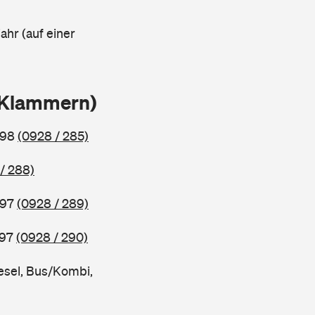
ahr (auf einer
n Klammern)
998
(0928 / 285)
/ 288)
997
(0928 / 289)
997
(0928 / 290)
esel, Bus/Kombi,