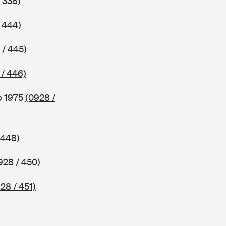
 338)
 444)
 / 445)
 / 446)
b 1975
(0928 /
 448)
928 / 450)
28 / 451)