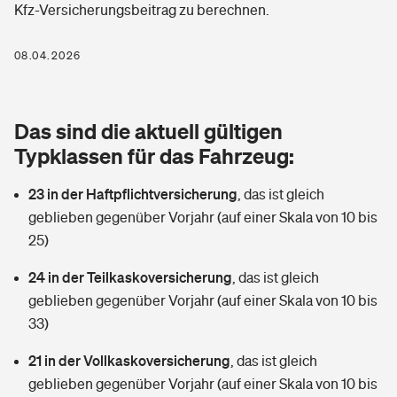
Kfz-Versicherungsbeitrag zu berechnen.
Berufshaftpflichtversicherung
Rechts­schutz­ver­si­che­rung
Photovoltaik
Private Krankenversicherung
08.04.2026
Zur Übersicht
Fahrradversicherung
Wärmepumpen versichern
Zahnzusatzversicherung
Unfallversicherung
Tools
Das sind die aktuell gültigen
Glasversicherung
Dread-Disease-Versicherung
Typklassen für das Fahrzeug:
Kinderunfall­ver­si­che­rung
Rentenrechner: Wie viel Geld bekomme ich im Alter?
Vermieterrrechtsschutz
Tierkrankenversicherung
23 in der Haftpflichtversicherung
,
das ist gleich
Kinderinvalidität
geblieben gegenüber Vorjahr (auf einer Skala von 10 bis
Wer versichert was: Jetzt Versicherer finden
Mietkautionsversicherung
Zur Übersicht
25)
Reiseversicherung
Sie haben Fragen?
Restkreditversicherung
24 in der Teilkaskoversicherung
,
das ist gleich
Tools
geblieben gegenüber Vorjahr (auf einer Skala von 10 bis
Hundehalter-Haftpflicht
Zur Übersicht
33)
Pferdehalter-Haftpflicht
Wer versichert was: Jetzt Versicherer finden
21 in der Vollkaskoversicherung
,
das ist gleich
Tools
geblieben gegenüber Vorjahr (auf einer Skala von 10 bis
Handyversicherung