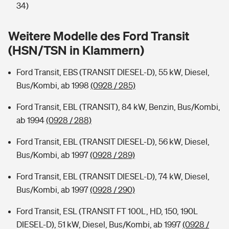
Sie haben Fragen?
34)
Hochwasser-Check: Wie gefährdet ist Ihr Haus?
Private Cyberversicherung
Rentenrechner: Wie viel Geld bekomme ich im Alter?
Weitere Modelle des Ford Transit
(HSN/TSN in Klammern)
Wer versichert was: Jetzt Versicherer finden
Musikinstrumentenversicherung
Ford Transit, EBS (TRANSIT DIESEL-D), 55 kW, Diesel,
Sie haben Fragen?
Zur Übersicht
Bus/Kombi, ab 1998
(0928 / 285)
Ford Transit, EBL (TRANSIT), 84 kW, Benzin, Bus/Kombi,
Tools
ab 1994
(0928 / 288)
Ford Transit, EBL (TRANSIT DIESEL-D), 56 kW, Diesel,
Kinderunfall-Check: Mehr Sicherheit für deine Kids
Bus/Kombi, ab 1997
(0928 / 289)
Typklassen: So ist Ihr Auto eingestuft
Ford Transit, EBL (TRANSIT DIESEL-D), 74 kW, Diesel,
Bus/Kombi, ab 1997
(0928 / 290)
Sie haben Fragen?
Ford Transit, ESL (TRANSIT FT 100L, HD, 150, 190L
DIESEL-D), 51 kW, Diesel, Bus/Kombi, ab 1997
(0928 /