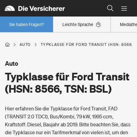
Typklassen: So ist Ihr Auto eingestuft
Wer versichert was: Jetzt Versicherer finden
Regionalklassen: So ist Ihre Region eingestuft
Sie haben Fragen?
Leichte Sprache
Mediath
Wer versichert was: Jetzt Versicherer finden
AUTO
TYPKLASSE FÜR FORD TRANSIT (HSN: 8566, T
Beruf
Auto
Typklasse für Ford Transit
Berufsunfähigkeitsversicherung
Wohnen
(HSN: 8566, TSN: BSL)
Erwerbsunfähigkeitsversicherung
Wohngebäudeversicherung
Hier erfahren Sie die Typklasse für Ford Transit, FAD
Freizeit
Grundfähigkeitsversicherung
(TRANSIT 2.0 TDCI), Bus/Kombi, 79 kW, 1995 ccm,
Hausratversicherung
Kraftstoff: Diesel, Baujahr ab 2019. Bitte beachten Sie, dass
Arbeitsrechtsschutz
Pri­vate Haft­pflicht­
die Typklasse nur ein Tarifmerkmal von vielen ist, um den
Gesundheit
Elementarversicherung