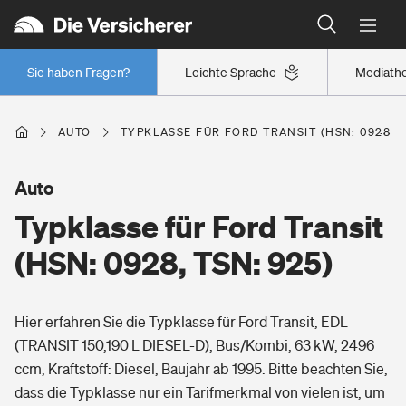
Typklassen: So ist Ihr Auto eingestuft
Wer versichert was: Jetzt Versicherer finden
Regionalklassen: So ist Ihre Region eingestuft
Sie haben Fragen?
Leichte Sprache
Mediath
Wer versichert was: Jetzt Versicherer finden
AUTO
TYPKLASSE FÜR FORD TRANSIT (HSN: 0928, T
Beruf
Auto
Typklasse für Ford Transit
Berufsunfähigkeitsversicherung
Wohnen
(HSN: 0928, TSN: 925)
Erwerbsunfähigkeitsversicherung
Wohngebäudeversicherung
Hier erfahren Sie die Typklasse für Ford Transit, EDL
Freizeit
Grundfähigkeitsversicherung
(TRANSIT 150,190 L DIESEL-D), Bus/Kombi, 63 kW, 2496
Hausratversicherung
ccm, Kraftstoff: Diesel, Baujahr ab 1995. Bitte beachten Sie,
Arbeitsrechtsschutz
Pri­vate Haft­pflicht­
dass die Typklasse nur ein Tarifmerkmal von vielen ist, um
Gesundheit
Elementarversicherung