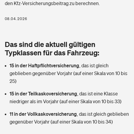
den Kfz-Versicherungsbeitrag zu berechnen.
Berufshaftpflichtversicherung
Rechts­schutz­ver­si­che­rung
Photovoltaik
Private Krankenversicherung
08.04.2026
Zur Übersicht
Fahrradversicherung
Wärmepumpen versichern
Zahnzusatzversicherung
Unfallversicherung
Tools
Das sind die aktuell gültigen
Glasversicherung
Dread-Disease-Versicherung
Typklassen für das Fahrzeug:
Kinderunfall­ver­si­che­rung
Rentenrechner: Wie viel Geld bekomme ich im Alter?
Vermieterrrechtsschutz
Tierkrankenversicherung
15 in der Haftpflichtversicherung
,
das ist gleich
Kinderinvalidität
geblieben gegenüber Vorjahr (auf einer Skala von 10 bis
Wer versichert was: Jetzt Versicherer finden
Mietkautionsversicherung
Zur Übersicht
25)
Reiseversicherung
Sie haben Fragen?
Restkreditversicherung
15 in der Teilkaskoversicherung
,
das ist eine Klasse
Tools
niedriger als im Vorjahr (auf einer Skala von 10 bis 33)
Hundehalter-Haftpflicht
Zur Übersicht
11 in der Vollkaskoversicherung
,
das ist gleich geblieben
Pferdehalter-Haftpflicht
Wer versichert was: Jetzt Versicherer finden
gegenüber Vorjahr (auf einer Skala von 10 bis 34)
Tools
Handyversicherung