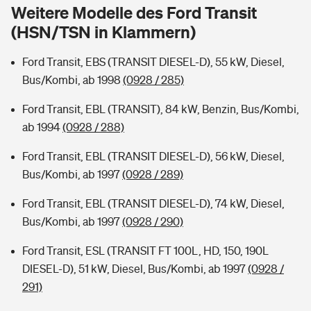
Sie haben Fragen?
Weitere Modelle des Ford Transit
(HSN/TSN in Klammern)
Hochwasser-Check: Wie gefährdet ist Ihr Haus?
Private Cyberversicherung
Rentenrechner: Wie viel Geld bekomme ich im Alter?
Ford Transit, EBS (TRANSIT DIESEL-D), 55 kW, Diesel,
Wer versichert was: Jetzt Versicherer finden
Musikinstrumentenversicherung
Bus/Kombi, ab 1998
(0928 / 285)
Sie haben Fragen?
Zur Übersicht
Ford Transit, EBL (TRANSIT), 84 kW, Benzin, Bus/Kombi,
ab 1994
(0928 / 288)
Tools
Ford Transit, EBL (TRANSIT DIESEL-D), 56 kW, Diesel,
Bus/Kombi, ab 1997
(0928 / 289)
Kinderunfall-Check: Mehr Sicherheit für deine Kids
Ford Transit, EBL (TRANSIT DIESEL-D), 74 kW, Diesel,
Bus/Kombi, ab 1997
(0928 / 290)
Typklassen: So ist Ihr Auto eingestuft
Ford Transit, ESL (TRANSIT FT 100L, HD, 150, 190L
DIESEL-D), 51 kW, Diesel, Bus/Kombi, ab 1997
(0928 /
Sie haben Fragen?
291)