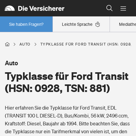
Typklassen: So ist Ihr Auto eingestuft
Wer versichert was: Jetzt Versicherer finden
Regionalklassen: So ist Ihre Region eingestuft
Sie haben Fragen?
Leichte Sprache
Mediath
Wer versichert was: Jetzt Versicherer finden
AUTO
TYPKLASSE FÜR FORD TRANSIT (HSN: 0928, T
Beruf
Auto
Typklasse für Ford Transit
Berufsunfähigkeitsversicherung
Wohnen
(HSN: 0928, TSN: 881)
Erwerbsunfähigkeitsversicherung
Wohngebäudeversicherung
Hier erfahren Sie die Typklasse für Ford Transit, EDL
Freizeit
Grundfähigkeitsversicherung
(TRANSIT 100 L DIESEL-D), Bus/Kombi, 56 kW, 2496 ccm,
Hausratversicherung
Kraftstoff: Diesel, Baujahr ab 1994. Bitte beachten Sie, dass
Arbeitsrechtsschutz
Pri­vate Haft­pflicht­
die Typklasse nur ein Tarifmerkmal von vielen ist, um den
Gesundheit
Elementarversicherung