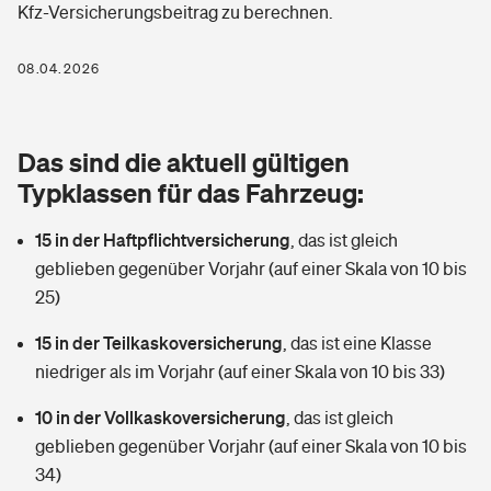
Kfz-Versicherungsbeitrag zu berechnen.
Berufshaftpflichtversicherung
Rechts­schutz­ver­si­che­rung
Photovoltaik
Private Krankenversicherung
08.04.2026
Zur Übersicht
Fahrradversicherung
Wärmepumpen versichern
Zahnzusatzversicherung
Unfallversicherung
Tools
Das sind die aktuell gültigen
Glasversicherung
Dread-Disease-Versicherung
Typklassen für das Fahrzeug:
Kinderunfall­ver­si­che­rung
Rentenrechner: Wie viel Geld bekomme ich im Alter?
Vermieterrrechtsschutz
Tierkrankenversicherung
15 in der Haftpflichtversicherung
,
das ist gleich
Kinderinvalidität
geblieben gegenüber Vorjahr (auf einer Skala von 10 bis
Wer versichert was: Jetzt Versicherer finden
Mietkautionsversicherung
Zur Übersicht
25)
Reiseversicherung
Sie haben Fragen?
Restkreditversicherung
15 in der Teilkaskoversicherung
,
das ist eine Klasse
Tools
niedriger als im Vorjahr (auf einer Skala von 10 bis 33)
Hundehalter-Haftpflicht
Zur Übersicht
10 in der Vollkaskoversicherung
,
das ist gleich
Pferdehalter-Haftpflicht
Wer versichert was: Jetzt Versicherer finden
geblieben gegenüber Vorjahr (auf einer Skala von 10 bis
Tools
34)
Handyversicherung