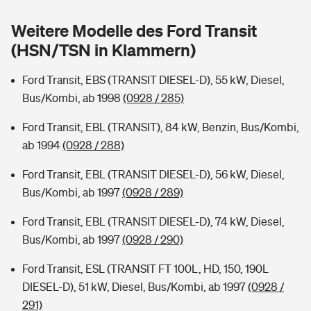
Sie haben Fragen?
Weitere Modelle des Ford Transit
Hochwasser-Check: Wie gefährdet ist Ihr Haus?
Private Cyberversicherung
Rentenrechner: Wie viel Geld bekomme ich im Alter?
(HSN/TSN in Klammern)
Wer versichert was: Jetzt Versicherer finden
Musikinstrumentenversicherung
Ford Transit, EBS (TRANSIT DIESEL-D), 55 kW, Diesel,
Bus/Kombi, ab 1998
(0928 / 285)
Sie haben Fragen?
Zur Übersicht
Ford Transit, EBL (TRANSIT), 84 kW, Benzin, Bus/Kombi,
ab 1994
(0928 / 288)
Tools
Ford Transit, EBL (TRANSIT DIESEL-D), 56 kW, Diesel,
Bus/Kombi, ab 1997
(0928 / 289)
Kinderunfall-Check: Mehr Sicherheit für deine Kids
Ford Transit, EBL (TRANSIT DIESEL-D), 74 kW, Diesel,
Typklassen: So ist Ihr Auto eingestuft
Bus/Kombi, ab 1997
(0928 / 290)
Ford Transit, ESL (TRANSIT FT 100L, HD, 150, 190L
Sie haben Fragen?
DIESEL-D), 51 kW, Diesel, Bus/Kombi, ab 1997
(0928 /
291)