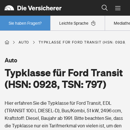
Typklassen: So ist Ihr Auto eingestuft
Wer versichert was: Jetzt Versicherer finden
Regionalklassen: So ist Ihre Region eingestuft
Sie haben Fragen?
Leichte Sprache
Mediath
Wer versichert was: Jetzt Versicherer finden
AUTO
TYPKLASSE FÜR FORD TRANSIT (HSN: 0928, T
Beruf
Auto
Typklasse für Ford Transit
Berufsunfähigkeitsversicherung
Wohnen
(HSN: 0928, TSN: 797)
Erwerbsunfähigkeitsversicherung
Wohngebäudeversicherung
Hier erfahren Sie die Typklasse für Ford Transit, EDL
Freizeit
Grundfähigkeitsversicherung
(TRANSIT 100 L DIESEL-D), Bus/Kombi, 51 kW, 2496 ccm,
Hausratversicherung
Kraftstoff: Diesel, Baujahr ab 1991. Bitte beachten Sie, dass
Arbeitsrechtsschutz
Pri­vate Haft­pflicht­
die Typklasse nur ein Tarifmerkmal von vielen ist, um den
Gesundheit
Elementarversicherung