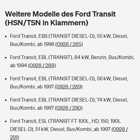
Sie haben Fragen?
Weitere Modelle des Ford Transit
Hochwasser-Check: Wie gefährdet ist Ihr Haus?
Private Cyberversicherung
Rentenrechner: Wie viel Geld bekomme ich im Alter?
(HSN/TSN in Klammern)
Wer versichert was: Jetzt Versicherer finden
Musikinstrumentenversicherung
Ford Transit, EBS (TRANSIT DIESEL-D), 55 kW, Diesel,
Bus/Kombi, ab 1998
(0928 / 285)
Sie haben Fragen?
Zur Übersicht
Ford Transit, EBL (TRANSIT), 84 kW, Benzin, Bus/Kombi,
ab 1994
(0928 / 288)
Tools
Ford Transit, EBL (TRANSIT DIESEL-D), 56 kW, Diesel,
Bus/Kombi, ab 1997
(0928 / 289)
Kinderunfall-Check: Mehr Sicherheit für deine Kids
Ford Transit, EBL (TRANSIT DIESEL-D), 74 kW, Diesel,
Typklassen: So ist Ihr Auto eingestuft
Bus/Kombi, ab 1997
(0928 / 290)
Ford Transit, ESL (TRANSIT FT 100L, HD, 150, 190L
Sie haben Fragen?
DIESEL-D), 51 kW, Diesel, Bus/Kombi, ab 1997
(0928 /
291)