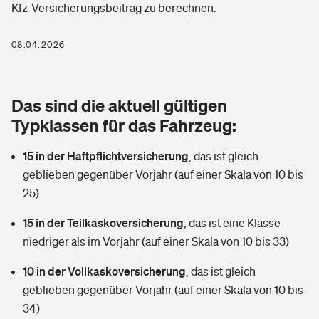
Kfz-Versicherungsbeitrag zu berechnen.
Berufshaftpflichtversicherung
Rechts­schutz­ver­si­che­rung
Photovoltaik
Private Krankenversicherung
08.04.2026
Zur Übersicht
Fahrradversicherung
Wärmepumpen versichern
Zahnzusatzversicherung
Unfallversicherung
Tools
Das sind die aktuell gültigen
Glasversicherung
Dread-Disease-Versicherung
Typklassen für das Fahrzeug:
Kinderunfall­ver­si­che­rung
Rentenrechner: Wie viel Geld bekomme ich im Alter?
Vermieterrrechtsschutz
Tierkrankenversicherung
15 in der Haftpflichtversicherung
,
das ist gleich
Kinderinvalidität
geblieben gegenüber Vorjahr (auf einer Skala von 10 bis
Wer versichert was: Jetzt Versicherer finden
Mietkautionsversicherung
Zur Übersicht
25)
Reiseversicherung
Sie haben Fragen?
Restkreditversicherung
15 in der Teilkaskoversicherung
,
das ist eine Klasse
Tools
niedriger als im Vorjahr (auf einer Skala von 10 bis 33)
Hundehalter-Haftpflicht
Zur Übersicht
10 in der Vollkaskoversicherung
,
das ist gleich
Pferdehalter-Haftpflicht
Wer versichert was: Jetzt Versicherer finden
geblieben gegenüber Vorjahr (auf einer Skala von 10 bis
Tools
34)
Handyversicherung