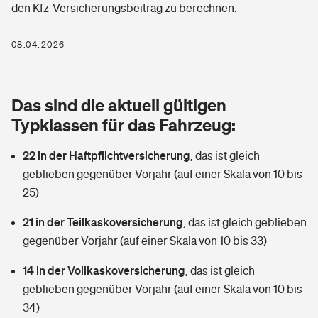
den Kfz-Versicherungsbeitrag zu berechnen.
Berufshaftpflichtversicherung
Rechts­schutz­ver­si­che­rung
Photovoltaik
Private Krankenversicherung
08.04.2026
Zur Übersicht
Fahrradversicherung
Wärmepumpen versichern
Zahnzusatzversicherung
Unfallversicherung
Tools
Das sind die aktuell gültigen
Glasversicherung
Dread-Disease-Versicherung
Typklassen für das Fahrzeug:
Kinderunfall­ver­si­che­rung
Rentenrechner: Wie viel Geld bekomme ich im Alter?
Vermieterrrechtsschutz
Tierkrankenversicherung
22 in der Haftpflichtversicherung
,
das ist gleich
Kinderinvalidität
geblieben gegenüber Vorjahr (auf einer Skala von 10 bis
Wer versichert was: Jetzt Versicherer finden
Mietkautionsversicherung
Zur Übersicht
25)
Reiseversicherung
Sie haben Fragen?
Restkreditversicherung
21 in der Teilkaskoversicherung
,
das ist gleich geblieben
Tools
gegenüber Vorjahr (auf einer Skala von 10 bis 33)
Hundehalter-Haftpflicht
Zur Übersicht
14 in der Vollkaskoversicherung
,
das ist gleich
Pferdehalter-Haftpflicht
Wer versichert was: Jetzt Versicherer finden
geblieben gegenüber Vorjahr (auf einer Skala von 10 bis
Tools
34)
Handyversicherung