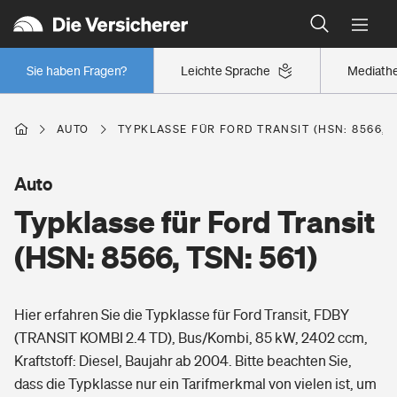
Typklassen: So ist Ihr Auto eingestuft
Wer versichert was: Jetzt Versicherer finden
Regionalklassen: So ist Ihre Region eingestuft
Sie haben Fragen?
Leichte Sprache
Mediath
Wer versichert was: Jetzt Versicherer finden
AUTO
TYPKLASSE FÜR FORD TRANSIT (HSN: 8566, T
Beruf
Auto
Typklasse für Ford Transit
Berufsunfähigkeitsversicherung
Wohnen
(HSN: 8566, TSN: 561)
Erwerbsunfähigkeitsversicherung
Wohngebäudeversicherung
Hier erfahren Sie die Typklasse für Ford Transit, FDBY
Freizeit
Grundfähigkeitsversicherung
(TRANSIT KOMBI 2.4 TD), Bus/Kombi, 85 kW, 2402 ccm,
Hausratversicherung
Kraftstoff: Diesel, Baujahr ab 2004. Bitte beachten Sie,
Arbeitsrechtsschutz
Pri­vate Haft­pflicht­
dass die Typklasse nur ein Tarifmerkmal von vielen ist, um
Gesundheit
Elementarversicherung