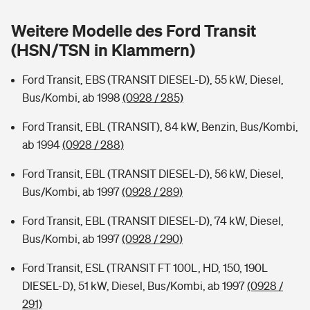
Sie haben Fragen?
Weitere Modelle des Ford Transit
Hochwasser-Check: Wie gefährdet ist Ihr Haus?
Private Cyberversicherung
Rentenrechner: Wie viel Geld bekomme ich im Alter?
(HSN/TSN in Klammern)
Wer versichert was: Jetzt Versicherer finden
Musikinstrumentenversicherung
Ford Transit, EBS (TRANSIT DIESEL-D), 55 kW, Diesel,
Bus/Kombi, ab 1998
(0928 / 285)
Sie haben Fragen?
Zur Übersicht
Ford Transit, EBL (TRANSIT), 84 kW, Benzin, Bus/Kombi,
ab 1994
(0928 / 288)
Tools
Ford Transit, EBL (TRANSIT DIESEL-D), 56 kW, Diesel,
Bus/Kombi, ab 1997
(0928 / 289)
Kinderunfall-Check: Mehr Sicherheit für deine Kids
Ford Transit, EBL (TRANSIT DIESEL-D), 74 kW, Diesel,
Typklassen: So ist Ihr Auto eingestuft
Bus/Kombi, ab 1997
(0928 / 290)
Ford Transit, ESL (TRANSIT FT 100L, HD, 150, 190L
Sie haben Fragen?
DIESEL-D), 51 kW, Diesel, Bus/Kombi, ab 1997
(0928 /
291)