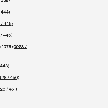
 338)
 444)
 / 445)
 / 446)
b 1975
(0928 /
 448)
928 / 450)
28 / 451)