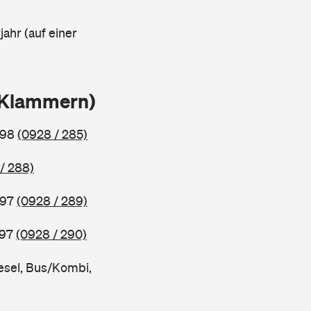
ahr (auf einer
n Klammern)
998
(0928 / 285)
/ 288)
997
(0928 / 289)
997
(0928 / 290)
esel, Bus/Kombi,