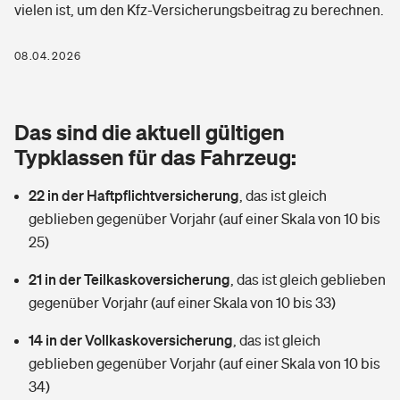
vielen ist, um den Kfz-Versicherungsbeitrag zu berechnen.
Berufshaftpflichtversicherung
Rechts­schutz­ver­si­che­rung
Photovoltaik
Private Krankenversicherung
08.04.2026
Zur Übersicht
Fahrradversicherung
Wärmepumpen versichern
Zahnzusatzversicherung
Unfallversicherung
Tools
Das sind die aktuell gültigen
Glasversicherung
Dread-Disease-Versicherung
Typklassen für das Fahrzeug:
Kinderunfall­ver­si­che­rung
Rentenrechner: Wie viel Geld bekomme ich im Alter?
Vermieterrrechtsschutz
Tierkrankenversicherung
22 in der Haftpflichtversicherung
,
das ist gleich
Kinderinvalidität
geblieben gegenüber Vorjahr (auf einer Skala von 10 bis
Wer versichert was: Jetzt Versicherer finden
Mietkautionsversicherung
Zur Übersicht
25)
Reiseversicherung
Sie haben Fragen?
Restkreditversicherung
21 in der Teilkaskoversicherung
,
das ist gleich geblieben
Tools
gegenüber Vorjahr (auf einer Skala von 10 bis 33)
Hundehalter-Haftpflicht
Zur Übersicht
14 in der Vollkaskoversicherung
,
das ist gleich
Pferdehalter-Haftpflicht
Wer versichert was: Jetzt Versicherer finden
geblieben gegenüber Vorjahr (auf einer Skala von 10 bis
Tools
34)
Handyversicherung