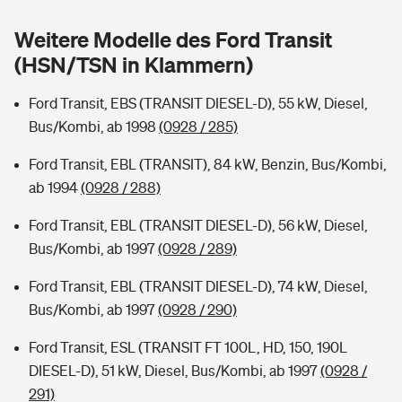
Sie haben Fragen?
Weitere Modelle des Ford Transit
Hochwasser-Check: Wie gefährdet ist Ihr Haus?
Private Cyberversicherung
Rentenrechner: Wie viel Geld bekomme ich im Alter?
(HSN/TSN in Klammern)
Wer versichert was: Jetzt Versicherer finden
Musikinstrumentenversicherung
Ford Transit, EBS (TRANSIT DIESEL-D), 55 kW, Diesel,
Bus/Kombi, ab 1998
(0928 / 285)
Sie haben Fragen?
Zur Übersicht
Ford Transit, EBL (TRANSIT), 84 kW, Benzin, Bus/Kombi,
ab 1994
(0928 / 288)
Tools
Ford Transit, EBL (TRANSIT DIESEL-D), 56 kW, Diesel,
Bus/Kombi, ab 1997
(0928 / 289)
Kinderunfall-Check: Mehr Sicherheit für deine Kids
Ford Transit, EBL (TRANSIT DIESEL-D), 74 kW, Diesel,
Typklassen: So ist Ihr Auto eingestuft
Bus/Kombi, ab 1997
(0928 / 290)
Ford Transit, ESL (TRANSIT FT 100L, HD, 150, 190L
Sie haben Fragen?
DIESEL-D), 51 kW, Diesel, Bus/Kombi, ab 1997
(0928 /
291)