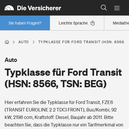
Typklassen: So ist Ihr Auto eingestuft
Wer versichert was: Jetzt Versicherer finden
Regionalklassen: So ist Ihre Region eingestuft
Sie haben Fragen?
Leichte Sprache
Mediath
Wer versichert was: Jetzt Versicherer finden
AUTO
TYPKLASSE FÜR FORD TRANSIT (HSN: 8566, T
Beruf
Auto
Typklasse für Ford Transit
Berufsunfähigkeitsversicherung
Wohnen
(HSN: 8566, TSN: BEG)
Erwerbsunfähigkeitsversicherung
Wohngebäudeversicherung
Hier erfahren Sie die Typklasse für Ford Transit, FZE6
Freizeit
Grundfähigkeitsversicherung
(TRANSIT EUROLINE 2.2 TDCI FRONT), Bus/Kombi, 92
Hausratversicherung
kW, 2198 ccm, Kraftstoff: Diesel, Baujahr ab 2011. Bitte
Arbeitsrechtsschutz
Pri­vate Haft­pflicht­
beachten Sie, dass die Typklasse nur ein Tarifmerkmal von
Gesundheit
Elementarversicherung