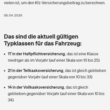
vielen ist, um den Kfz-Versicherungsbeitrag zu berechnen.
Berufshaftpflichtversicherung
Rechts­schutz­ver­si­che­rung
Photovoltaik
Private Krankenversicherung
08.04.2026
Zur Übersicht
Fahrradversicherung
Wärmepumpen versichern
Zahnzusatzversicherung
Unfallversicherung
Tools
Das sind die aktuell gültigen
Glasversicherung
Dread-Disease-Versicherung
Typklassen für das Fahrzeug:
Kinderunfall­ver­si­che­rung
Rentenrechner: Wie viel Geld bekomme ich im Alter?
Vermieterrrechtsschutz
Tierkrankenversicherung
17 in der Haftpflichtversicherung
,
das ist eine Klasse
Kinderinvalidität
niedriger als im Vorjahr (auf einer Skala von 10 bis 25)
Wer versichert was: Jetzt Versicherer finden
Mietkautionsversicherung
Zur Übersicht
21 in der Teilkaskoversicherung
,
das ist gleich geblieben
Reiseversicherung
Sie haben Fragen?
Restkreditversicherung
gegenüber Vorjahr (auf einer Skala von 10 bis 33)
Tools
Hundehalter-Haftpflicht
14 in der Vollkaskoversicherung
,
das ist gleich
Zur Übersicht
geblieben gegenüber Vorjahr (auf einer Skala von 10 bis
Pferdehalter-Haftpflicht
Wer versichert was: Jetzt Versicherer finden
34)
Tools
Handyversicherung