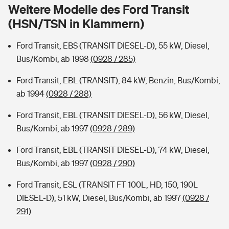
Sie haben Fragen?
Weitere Modelle des Ford Transit
(HSN/TSN in Klammern)
Hochwasser-Check: Wie gefährdet ist Ihr Haus?
Private Cyberversicherung
Rentenrechner: Wie viel Geld bekomme ich im Alter?
Ford Transit, EBS (TRANSIT DIESEL-D), 55 kW, Diesel,
Wer versichert was: Jetzt Versicherer finden
Musikinstrumentenversicherung
Bus/Kombi, ab 1998
(0928 / 285)
Sie haben Fragen?
Zur Übersicht
Ford Transit, EBL (TRANSIT), 84 kW, Benzin, Bus/Kombi,
ab 1994
(0928 / 288)
Tools
Ford Transit, EBL (TRANSIT DIESEL-D), 56 kW, Diesel,
Bus/Kombi, ab 1997
(0928 / 289)
Kinderunfall-Check: Mehr Sicherheit für deine Kids
Ford Transit, EBL (TRANSIT DIESEL-D), 74 kW, Diesel,
Bus/Kombi, ab 1997
(0928 / 290)
Typklassen: So ist Ihr Auto eingestuft
Ford Transit, ESL (TRANSIT FT 100L, HD, 150, 190L
DIESEL-D), 51 kW, Diesel, Bus/Kombi, ab 1997
(0928 /
Sie haben Fragen?
291)