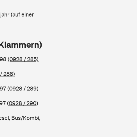
ahr (auf einer
n Klammern)
998
(0928 / 285)
/ 288)
997
(0928 / 289)
997
(0928 / 290)
esel, Bus/Kombi,