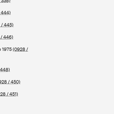
 338)
 444)
 / 445)
 / 446)
b 1975
(0928 /
 448)
928 / 450)
28 / 451)