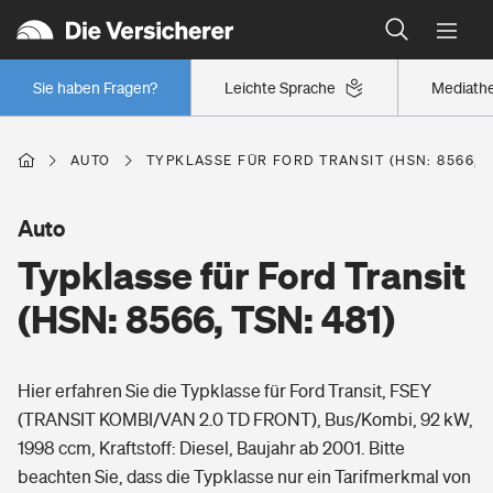
Typklassen: So ist Ihr Auto eingestuft
Wer versichert was: Jetzt Versicherer finden
Regionalklassen: So ist Ihre Region eingestuft
Sie haben Fragen?
Leichte Sprache
Mediath
Wer versichert was: Jetzt Versicherer finden
AUTO
TYPKLASSE FÜR FORD TRANSIT (HSN: 8566, T
Beruf
Auto
Typklasse für Ford Transit
Berufsunfähigkeitsversicherung
Wohnen
(HSN: 8566, TSN: 481)
Erwerbsunfähigkeitsversicherung
Wohngebäudeversicherung
Hier erfahren Sie die Typklasse für Ford Transit, FSEY
Freizeit
Grundfähigkeitsversicherung
(TRANSIT KOMBI/VAN 2.0 TD FRONT), Bus/Kombi, 92 kW,
Hausratversicherung
1998 ccm, Kraftstoff: Diesel, Baujahr ab 2001. Bitte
Arbeitsrechtsschutz
Pri­vate Haft­pflicht­
beachten Sie, dass die Typklasse nur ein Tarifmerkmal von
Gesundheit
Elementarversicherung