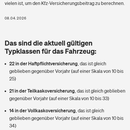
vielen ist, um den Kfz-Versicherungsbeitrag zu berechnen.
Berufshaftpflichtversicherung
Rechts­schutz­ver­si­che­rung
Photovoltaik
Private Krankenversicherung
08.04.2026
Zur Übersicht
Fahrradversicherung
Wärmepumpen versichern
Zahnzusatzversicherung
Unfallversicherung
Tools
Das sind die aktuell gültigen
Glasversicherung
Dread-Disease-Versicherung
Typklassen für das Fahrzeug:
Kinderunfall­ver­si­che­rung
Rentenrechner: Wie viel Geld bekomme ich im Alter?
Vermieterrrechtsschutz
Tierkrankenversicherung
22 in der Haftpflichtversicherung
,
das ist gleich
Kinderinvalidität
geblieben gegenüber Vorjahr (auf einer Skala von 10 bis
Wer versichert was: Jetzt Versicherer finden
Mietkautionsversicherung
Zur Übersicht
25)
Reiseversicherung
Sie haben Fragen?
Restkreditversicherung
21 in der Teilkaskoversicherung
,
das ist gleich geblieben
Tools
gegenüber Vorjahr (auf einer Skala von 10 bis 33)
Hundehalter-Haftpflicht
Zur Übersicht
14 in der Vollkaskoversicherung
,
das ist gleich
Pferdehalter-Haftpflicht
Wer versichert was: Jetzt Versicherer finden
geblieben gegenüber Vorjahr (auf einer Skala von 10 bis
Tools
34)
Handyversicherung