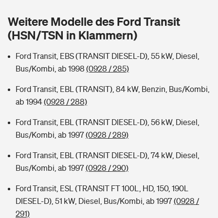
Sie haben Fragen?
Weitere Modelle des Ford Transit
Hochwasser-Check: Wie gefährdet ist Ihr Haus?
Private Cyberversicherung
Rentenrechner: Wie viel Geld bekomme ich im Alter?
(HSN/TSN in Klammern)
Wer versichert was: Jetzt Versicherer finden
Musikinstrumentenversicherung
Ford Transit, EBS (TRANSIT DIESEL-D), 55 kW, Diesel,
Bus/Kombi, ab 1998
(0928 / 285)
Sie haben Fragen?
Zur Übersicht
Ford Transit, EBL (TRANSIT), 84 kW, Benzin, Bus/Kombi,
ab 1994
(0928 / 288)
Tools
Ford Transit, EBL (TRANSIT DIESEL-D), 56 kW, Diesel,
Bus/Kombi, ab 1997
(0928 / 289)
Kinderunfall-Check: Mehr Sicherheit für deine Kids
Ford Transit, EBL (TRANSIT DIESEL-D), 74 kW, Diesel,
Typklassen: So ist Ihr Auto eingestuft
Bus/Kombi, ab 1997
(0928 / 290)
Ford Transit, ESL (TRANSIT FT 100L, HD, 150, 190L
Sie haben Fragen?
DIESEL-D), 51 kW, Diesel, Bus/Kombi, ab 1997
(0928 /
291)