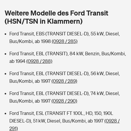
Sie haben Fragen?
Weitere Modelle des Ford Transit
Hochwasser-Check: Wie gefährdet ist Ihr Haus?
Private Cyberversicherung
Rentenrechner: Wie viel Geld bekomme ich im Alter?
(HSN/TSN in Klammern)
Wer versichert was: Jetzt Versicherer finden
Musikinstrumentenversicherung
Ford Transit, EBS (TRANSIT DIESEL-D), 55 kW, Diesel,
Bus/Kombi, ab 1998
(0928 / 285)
Sie haben Fragen?
Zur Übersicht
Ford Transit, EBL (TRANSIT), 84 kW, Benzin, Bus/Kombi,
ab 1994
(0928 / 288)
Tools
Ford Transit, EBL (TRANSIT DIESEL-D), 56 kW, Diesel,
Bus/Kombi, ab 1997
(0928 / 289)
Kinderunfall-Check: Mehr Sicherheit für deine Kids
Ford Transit, EBL (TRANSIT DIESEL-D), 74 kW, Diesel,
Typklassen: So ist Ihr Auto eingestuft
Bus/Kombi, ab 1997
(0928 / 290)
Ford Transit, ESL (TRANSIT FT 100L, HD, 150, 190L
Sie haben Fragen?
DIESEL-D), 51 kW, Diesel, Bus/Kombi, ab 1997
(0928 /
291)