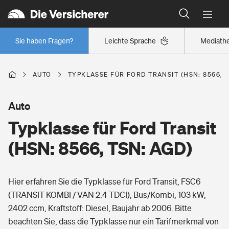
Typklassen: So ist Ihr Auto eingestuft
Wer versichert was: Jetzt Versicherer finden
Regionalklassen: So ist Ihre Region eingestuft
Sie haben Fragen?
Leichte Sprache
Mediath
Wer versichert was: Jetzt Versicherer finden
AUTO
TYPKLASSE FÜR FORD TRANSIT (HSN: 8566, T
Beruf
Auto
Typklasse für Ford Transit
Berufsunfähigkeitsversicherung
Wohnen
(HSN: 8566, TSN: AGD)
Erwerbsunfähigkeitsversicherung
Wohngebäudeversicherung
Hier erfahren Sie die Typklasse für Ford Transit, FSC6
Freizeit
Grundfähigkeitsversicherung
(TRANSIT KOMBI / VAN 2.4 TDCI), Bus/Kombi, 103 kW,
Hausratversicherung
2402 ccm, Kraftstoff: Diesel, Baujahr ab 2006. Bitte
Arbeitsrechtsschutz
Pri­vate Haft­pflicht­
beachten Sie, dass die Typklasse nur ein Tarifmerkmal von
Gesundheit
Elementarversicherung