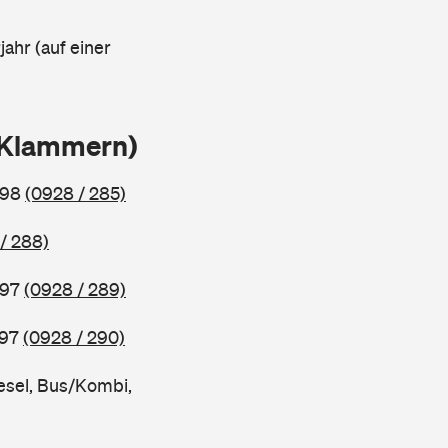
ahr (auf einer
n Klammern)
998
(0928 / 285)
/ 288)
997
(0928 / 289)
997
(0928 / 290)
esel, Bus/Kombi,