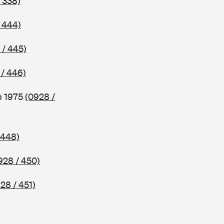
 338)
 444)
 / 445)
 / 446)
b 1975
(0928 /
 448)
928 / 450)
28 / 451)