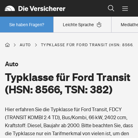
Typklassen: So ist Ihr Auto eingestuft
Wer versichert was: Jetzt Versicherer finden
Regionalklassen: So ist Ihre Region eingestuft
Sie haben Fragen?
Leichte Sprache
Mediath
Wer versichert was: Jetzt Versicherer finden
AUTO
TYPKLASSE FÜR FORD TRANSIT (HSN: 8566, T
Beruf
Auto
Typklasse für Ford Transit
Berufsunfähigkeitsversicherung
Wohnen
(HSN: 8566, TSN: 382)
Erwerbsunfähigkeitsversicherung
Wohngebäudeversicherung
Hier erfahren Sie die Typklasse für Ford Transit, FDCY
Freizeit
Grundfähigkeitsversicherung
(TRANSIT KOMBI 2.4 TD), Bus/Kombi, 66 kW, 2402 ccm,
Hausratversicherung
Kraftstoff: Diesel, Baujahr ab 2000. Bitte beachten Sie, dass
Arbeitsrechtsschutz
Pri­vate Haft­pflicht­
die Typklasse nur ein Tarifmerkmal von vielen ist, um den
Gesundheit
Elementarversicherung