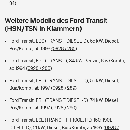
Sie haben Fragen?
34)
Hochwasser-Check: Wie gefährdet ist Ihr Haus?
Private Cyberversicherung
Rentenrechner: Wie viel Geld bekomme ich im Alter?
Weitere Modelle des Ford Transit
(HSN/TSN in Klammern)
Wer versichert was: Jetzt Versicherer finden
Musikinstrumentenversicherung
Ford Transit, EBS (TRANSIT DIESEL-D), 55 kW, Diesel,
Sie haben Fragen?
Zur Übersicht
Bus/Kombi, ab 1998
(0928 / 285)
Ford Transit, EBL (TRANSIT), 84 kW, Benzin, Bus/Kombi,
Tools
ab 1994
(0928 / 288)
Ford Transit, EBL (TRANSIT DIESEL-D), 56 kW, Diesel,
Kinderunfall-Check: Mehr Sicherheit für deine Kids
Bus/Kombi, ab 1997
(0928 / 289)
Typklassen: So ist Ihr Auto eingestuft
Ford Transit, EBL (TRANSIT DIESEL-D), 74 kW, Diesel,
Bus/Kombi, ab 1997
(0928 / 290)
Sie haben Fragen?
Ford Transit, ESL (TRANSIT FT 100L, HD, 150, 190L
DIESEL-D), 51 kW, Diesel, Bus/Kombi, ab 1997
(0928 /