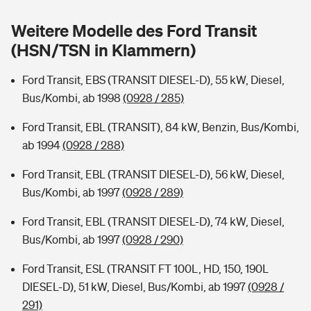
Sie haben Fragen?
Weitere Modelle des Ford Transit
Hochwasser-Check: Wie gefährdet ist Ihr Haus?
Private Cyberversicherung
Rentenrechner: Wie viel Geld bekomme ich im Alter?
(HSN/TSN in Klammern)
Wer versichert was: Jetzt Versicherer finden
Musikinstrumentenversicherung
Ford Transit, EBS (TRANSIT DIESEL-D), 55 kW, Diesel,
Bus/Kombi, ab 1998
(0928 / 285)
Sie haben Fragen?
Zur Übersicht
Ford Transit, EBL (TRANSIT), 84 kW, Benzin, Bus/Kombi,
ab 1994
(0928 / 288)
Tools
Ford Transit, EBL (TRANSIT DIESEL-D), 56 kW, Diesel,
Bus/Kombi, ab 1997
(0928 / 289)
Kinderunfall-Check: Mehr Sicherheit für deine Kids
Ford Transit, EBL (TRANSIT DIESEL-D), 74 kW, Diesel,
Typklassen: So ist Ihr Auto eingestuft
Bus/Kombi, ab 1997
(0928 / 290)
Ford Transit, ESL (TRANSIT FT 100L, HD, 150, 190L
Sie haben Fragen?
DIESEL-D), 51 kW, Diesel, Bus/Kombi, ab 1997
(0928 /
291)