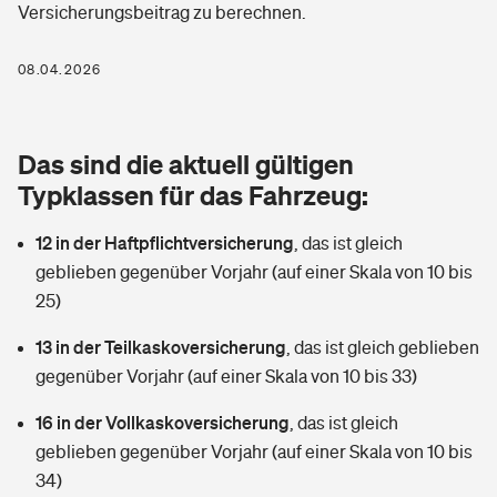
Versicherungsbeitrag zu berechnen.
Berufshaftpflichtversicherung
Rechts­schutz­ver­si­che­rung
Photovoltaik
Private Krankenversicherung
08.04.2026
Zur Übersicht
Fahrradversicherung
Wärmepumpen versichern
Zahnzusatzversicherung
Unfallversicherung
Tools
Das sind die aktuell gültigen
Glasversicherung
Dread-Disease-Versicherung
Typklassen für das Fahrzeug:
Kinderunfall­ver­si­che­rung
Rentenrechner: Wie viel Geld bekomme ich im Alter?
Vermieterrrechtsschutz
Tierkrankenversicherung
12 in der Haftpflichtversicherung
,
das ist gleich
Kinderinvalidität
geblieben gegenüber Vorjahr (auf einer Skala von 10 bis
Wer versichert was: Jetzt Versicherer finden
Mietkautionsversicherung
Zur Übersicht
25)
Reiseversicherung
Sie haben Fragen?
Restkreditversicherung
13 in der Teilkaskoversicherung
,
das ist gleich geblieben
Tools
gegenüber Vorjahr (auf einer Skala von 10 bis 33)
Hundehalter-Haftpflicht
Zur Übersicht
16 in der Vollkaskoversicherung
,
das ist gleich
Pferdehalter-Haftpflicht
Wer versichert was: Jetzt Versicherer finden
geblieben gegenüber Vorjahr (auf einer Skala von 10 bis
Tools
34)
Handyversicherung