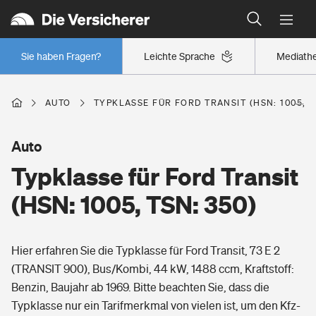
Typklassen: So ist Ihr Auto eingestuft
Wer versichert was: Jetzt Versicherer finden
Regionalklassen: So ist Ihre Region eingestuft
Sie haben Fragen?
Leichte Sprache
Mediath
Wer versichert was: Jetzt Versicherer finden
AUTO
TYPKLASSE FÜR FORD TRANSIT (HSN: 1005, T
Beruf
Auto
Typklasse für Ford Transit
Berufsunfähigkeitsversicherung
Wohnen
(HSN: 1005, TSN: 350)
Erwerbsunfähigkeitsversicherung
Wohngebäudeversicherung
Hier erfahren Sie die Typklasse für Ford Transit, 73 E 2
Freizeit
Grundfähigkeitsversicherung
(TRANSIT 900), Bus/Kombi, 44 kW, 1488 ccm, Kraftstoff:
Hausratversicherung
Benzin, Baujahr ab 1969. Bitte beachten Sie, dass die
Arbeitsrechtsschutz
Pri­vate Haft­pflicht­
Typklasse nur ein Tarifmerkmal von vielen ist, um den Kfz-
Gesundheit
Elementarversicherung