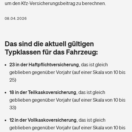
um den Kfz-Versicherungsbeitrag zu berechnen.
Berufshaftpflichtversicherung
Rechts­schutz­ver­si­che­rung
Photovoltaik
Private Krankenversicherung
08.04.2026
Zur Übersicht
Fahrradversicherung
Wärmepumpen versichern
Zahnzusatzversicherung
Unfallversicherung
Tools
Das sind die aktuell gültigen
Glasversicherung
Dread-Disease-Versicherung
Typklassen für das Fahrzeug:
Kinderunfall­ver­si­che­rung
Rentenrechner: Wie viel Geld bekomme ich im Alter?
Vermieterrrechtsschutz
Tierkrankenversicherung
23 in der Haftpflichtversicherung
,
das ist gleich
Kinderinvalidität
geblieben gegenüber Vorjahr (auf einer Skala von 10 bis
Wer versichert was: Jetzt Versicherer finden
Mietkautionsversicherung
Zur Übersicht
25)
Reiseversicherung
Sie haben Fragen?
Restkreditversicherung
18 in der Teilkaskoversicherung
,
das ist gleich
Tools
geblieben gegenüber Vorjahr (auf einer Skala von 10 bis
Hundehalter-Haftpflicht
Zur Übersicht
33)
Pferdehalter-Haftpflicht
Wer versichert was: Jetzt Versicherer finden
12 in der Vollkaskoversicherung
,
das ist gleich
Tools
geblieben gegenüber Vorjahr (auf einer Skala von 10 bis
Handyversicherung