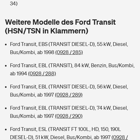
Sie haben Fragen?
34)
Hochwasser-Check: Wie gefährdet ist Ihr Haus?
Private Cyberversicherung
Rentenrechner: Wie viel Geld bekomme ich im Alter?
Weitere Modelle des Ford Transit
(HSN/TSN in Klammern)
Wer versichert was: Jetzt Versicherer finden
Musikinstrumentenversicherung
Ford Transit, EBS (TRANSIT DIESEL-D), 55 kW, Diesel,
Sie haben Fragen?
Zur Übersicht
Bus/Kombi, ab 1998
(0928 / 285)
Ford Transit, EBL (TRANSIT), 84 kW, Benzin, Bus/Kombi,
Tools
ab 1994
(0928 / 288)
Ford Transit, EBL (TRANSIT DIESEL-D), 56 kW, Diesel,
Kinderunfall-Check: Mehr Sicherheit für deine Kids
Bus/Kombi, ab 1997
(0928 / 289)
Typklassen: So ist Ihr Auto eingestuft
Ford Transit, EBL (TRANSIT DIESEL-D), 74 kW, Diesel,
Bus/Kombi, ab 1997
(0928 / 290)
Sie haben Fragen?
Ford Transit, ESL (TRANSIT FT 100L, HD, 150, 190L
DIESEL-D), 51 kW, Diesel, Bus/Kombi, ab 1997
(0928 /