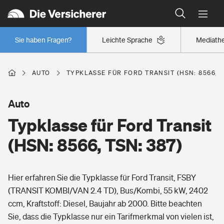
Typklassen: So ist Ihr Auto eingestuft
Wer versichert was: Jetzt Versicherer finden
Regionalklassen: So ist Ihre Region eingestuft
Sie haben Fragen?
Leichte Sprache
Mediath
Wer versichert was: Jetzt Versicherer finden
AUTO
TYPKLASSE FÜR FORD TRANSIT (HSN: 8566, T
Beruf
Auto
Typklasse für Ford Transit
Berufsunfähigkeitsversicherung
Wohnen
(HSN: 8566, TSN: 387)
Erwerbsunfähigkeitsversicherung
Wohngebäudeversicherung
Hier erfahren Sie die Typklasse für Ford Transit, FSBY
Freizeit
Grundfähigkeitsversicherung
(TRANSIT KOMBI/VAN 2.4 TD), Bus/Kombi, 55 kW, 2402
Hausratversicherung
ccm, Kraftstoff: Diesel, Baujahr ab 2000. Bitte beachten
Arbeitsrechtsschutz
Pri­vate Haft­pflicht­
Sie, dass die Typklasse nur ein Tarifmerkmal von vielen ist,
Gesundheit
Elementarversicherung