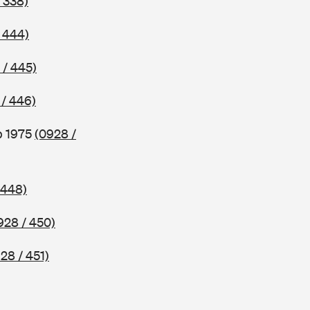
 338)
 444)
 / 445)
 / 446)
b 1975
(0928 /
 448)
928 / 450)
28 / 451)