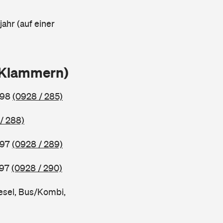
ahr (auf einer
n Klammern)
998
(0928 / 285)
/ 288)
997
(0928 / 289)
997
(0928 / 290)
esel, Bus/Kombi,