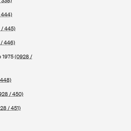
 338)
 444)
 / 445)
 / 446)
b 1975
(0928 /
 448)
928 / 450)
28 / 451)