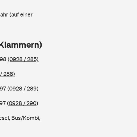
ahr (auf einer
n Klammern)
998
(0928 / 285)
/ 288)
997
(0928 / 289)
997
(0928 / 290)
esel, Bus/Kombi,