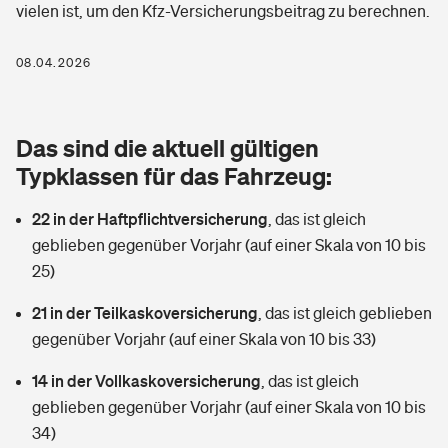
vielen ist, um den Kfz-Versicherungsbeitrag zu berechnen.
Berufshaftpflichtversicherung
Rechts­schutz­ver­si­che­rung
Photovoltaik
Private Krankenversicherung
08.04.2026
Zur Übersicht
Fahrradversicherung
Wärmepumpen versichern
Zahnzusatzversicherung
Unfallversicherung
Tools
Das sind die aktuell gültigen
Glasversicherung
Dread-Disease-Versicherung
Typklassen für das Fahrzeug:
Kinderunfall­ver­si­che­rung
Rentenrechner: Wie viel Geld bekomme ich im Alter?
Vermieterrrechtsschutz
Tierkrankenversicherung
22 in der Haftpflichtversicherung
,
das ist gleich
Kinderinvalidität
geblieben gegenüber Vorjahr (auf einer Skala von 10 bis
Wer versichert was: Jetzt Versicherer finden
Mietkautionsversicherung
Zur Übersicht
25)
Reiseversicherung
Sie haben Fragen?
Restkreditversicherung
21 in der Teilkaskoversicherung
,
das ist gleich geblieben
Tools
gegenüber Vorjahr (auf einer Skala von 10 bis 33)
Hundehalter-Haftpflicht
Zur Übersicht
14 in der Vollkaskoversicherung
,
das ist gleich
Pferdehalter-Haftpflicht
Wer versichert was: Jetzt Versicherer finden
geblieben gegenüber Vorjahr (auf einer Skala von 10 bis
Tools
34)
Handyversicherung