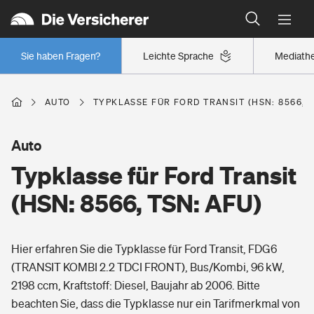
Typklassen: So ist Ihr Auto eingestuft
Wer versichert was: Jetzt Versicherer finden
Regionalklassen: So ist Ihre Region eingestuft
Sie haben Fragen?
Leichte Sprache
Mediath
Wer versichert was: Jetzt Versicherer finden
AUTO
TYPKLASSE FÜR FORD TRANSIT (HSN: 8566, T
Beruf
Auto
Typklasse für Ford Transit
Berufsunfähigkeitsversicherung
Wohnen
(HSN: 8566, TSN: AFU)
Erwerbsunfähigkeitsversicherung
Wohngebäudeversicherung
Hier erfahren Sie die Typklasse für Ford Transit, FDG6
Freizeit
Grundfähigkeitsversicherung
(TRANSIT KOMBI 2.2 TDCI FRONT), Bus/Kombi, 96 kW,
Hausratversicherung
2198 ccm, Kraftstoff: Diesel, Baujahr ab 2006. Bitte
Arbeitsrechtsschutz
Pri­vate Haft­pflicht­
beachten Sie, dass die Typklasse nur ein Tarifmerkmal von
Gesundheit
Elementarversicherung