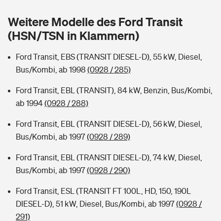
Sie haben Fragen?
Weitere Modelle des Ford Transit
Hochwasser-Check: Wie gefährdet ist Ihr Haus?
Private Cyberversicherung
Rentenrechner: Wie viel Geld bekomme ich im Alter?
(HSN/TSN in Klammern)
Wer versichert was: Jetzt Versicherer finden
Musikinstrumentenversicherung
Ford Transit, EBS (TRANSIT DIESEL-D), 55 kW, Diesel,
Bus/Kombi, ab 1998
(0928 / 285)
Sie haben Fragen?
Zur Übersicht
Ford Transit, EBL (TRANSIT), 84 kW, Benzin, Bus/Kombi,
ab 1994
(0928 / 288)
Tools
Ford Transit, EBL (TRANSIT DIESEL-D), 56 kW, Diesel,
Bus/Kombi, ab 1997
(0928 / 289)
Kinderunfall-Check: Mehr Sicherheit für deine Kids
Ford Transit, EBL (TRANSIT DIESEL-D), 74 kW, Diesel,
Typklassen: So ist Ihr Auto eingestuft
Bus/Kombi, ab 1997
(0928 / 290)
Ford Transit, ESL (TRANSIT FT 100L, HD, 150, 190L
Sie haben Fragen?
DIESEL-D), 51 kW, Diesel, Bus/Kombi, ab 1997
(0928 /
291)