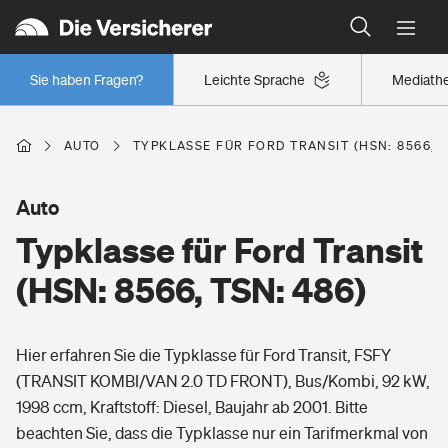
Typklassen: So ist Ihr Auto eingestuft
Wer versichert was: Jetzt Versicherer finden
Regionalklassen: So ist Ihre Region eingestuft
Sie haben Fragen?
Leichte Sprache
Mediath
Wer versichert was: Jetzt Versicherer finden
AUTO
TYPKLASSE FÜR FORD TRANSIT (HSN: 8566, T
Beruf
Auto
Typklasse für Ford Transit
Berufsunfähigkeitsversicherung
Wohnen
(HSN: 8566, TSN: 486)
Erwerbsunfähigkeitsversicherung
Wohngebäudeversicherung
Hier erfahren Sie die Typklasse für Ford Transit, FSFY
Freizeit
Grundfähigkeitsversicherung
(TRANSIT KOMBI/VAN 2.0 TD FRONT), Bus/Kombi, 92 kW,
Hausratversicherung
1998 ccm, Kraftstoff: Diesel, Baujahr ab 2001. Bitte
Arbeitsrechtsschutz
Pri­vate Haft­pflicht­
beachten Sie, dass die Typklasse nur ein Tarifmerkmal von
Gesundheit
Elementarversicherung