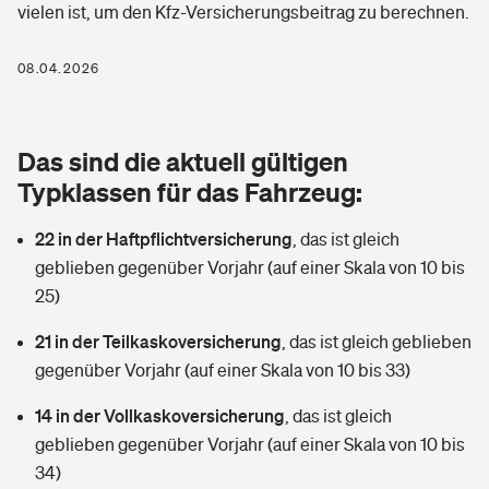
vielen ist, um den Kfz-Versicherungsbeitrag zu berechnen.
Berufshaftpflichtversicherung
Rechts­schutz­ver­si­che­rung
Photovoltaik
Private Krankenversicherung
08.04.2026
Zur Übersicht
Fahrradversicherung
Wärmepumpen versichern
Zahnzusatzversicherung
Unfallversicherung
Tools
Das sind die aktuell gültigen
Glasversicherung
Dread-Disease-Versicherung
Typklassen für das Fahrzeug:
Kinderunfall­ver­si­che­rung
Rentenrechner: Wie viel Geld bekomme ich im Alter?
Vermieterrrechtsschutz
Tierkrankenversicherung
22 in der Haftpflichtversicherung
,
das ist gleich
Kinderinvalidität
geblieben gegenüber Vorjahr (auf einer Skala von 10 bis
Wer versichert was: Jetzt Versicherer finden
Mietkautionsversicherung
Zur Übersicht
25)
Reiseversicherung
Sie haben Fragen?
Restkreditversicherung
21 in der Teilkaskoversicherung
,
das ist gleich geblieben
Tools
gegenüber Vorjahr (auf einer Skala von 10 bis 33)
Hundehalter-Haftpflicht
Zur Übersicht
14 in der Vollkaskoversicherung
,
das ist gleich
Pferdehalter-Haftpflicht
Wer versichert was: Jetzt Versicherer finden
geblieben gegenüber Vorjahr (auf einer Skala von 10 bis
Tools
34)
Handyversicherung