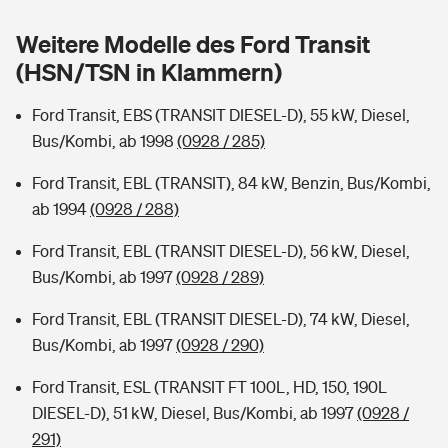
Sie haben Fragen?
Weitere Modelle des Ford Transit
Hochwasser-Check: Wie gefährdet ist Ihr Haus?
Private Cyberversicherung
Rentenrechner: Wie viel Geld bekomme ich im Alter?
(HSN/TSN in Klammern)
Wer versichert was: Jetzt Versicherer finden
Musikinstrumentenversicherung
Ford Transit, EBS (TRANSIT DIESEL-D), 55 kW, Diesel,
Bus/Kombi, ab 1998
(0928 / 285)
Sie haben Fragen?
Zur Übersicht
Ford Transit, EBL (TRANSIT), 84 kW, Benzin, Bus/Kombi,
ab 1994
(0928 / 288)
Tools
Ford Transit, EBL (TRANSIT DIESEL-D), 56 kW, Diesel,
Bus/Kombi, ab 1997
(0928 / 289)
Kinderunfall-Check: Mehr Sicherheit für deine Kids
Ford Transit, EBL (TRANSIT DIESEL-D), 74 kW, Diesel,
Typklassen: So ist Ihr Auto eingestuft
Bus/Kombi, ab 1997
(0928 / 290)
Ford Transit, ESL (TRANSIT FT 100L, HD, 150, 190L
Sie haben Fragen?
DIESEL-D), 51 kW, Diesel, Bus/Kombi, ab 1997
(0928 /
291)