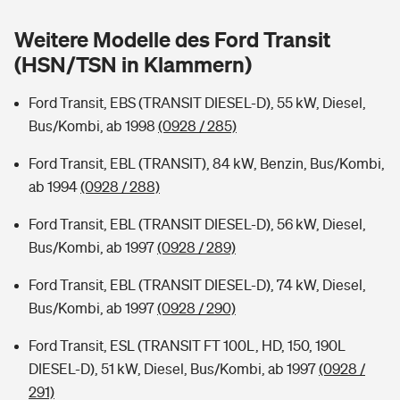
Sie haben Fragen?
Weitere Modelle des Ford Transit
Hochwasser-Check: Wie gefährdet ist Ihr Haus?
Private Cyberversicherung
Rentenrechner: Wie viel Geld bekomme ich im Alter?
(HSN/TSN in Klammern)
Wer versichert was: Jetzt Versicherer finden
Musikinstrumentenversicherung
Ford Transit, EBS (TRANSIT DIESEL-D), 55 kW, Diesel,
Bus/Kombi, ab 1998
(0928 / 285)
Sie haben Fragen?
Zur Übersicht
Ford Transit, EBL (TRANSIT), 84 kW, Benzin, Bus/Kombi,
ab 1994
(0928 / 288)
Tools
Ford Transit, EBL (TRANSIT DIESEL-D), 56 kW, Diesel,
Bus/Kombi, ab 1997
(0928 / 289)
Kinderunfall-Check: Mehr Sicherheit für deine Kids
Ford Transit, EBL (TRANSIT DIESEL-D), 74 kW, Diesel,
Typklassen: So ist Ihr Auto eingestuft
Bus/Kombi, ab 1997
(0928 / 290)
Ford Transit, ESL (TRANSIT FT 100L, HD, 150, 190L
Sie haben Fragen?
DIESEL-D), 51 kW, Diesel, Bus/Kombi, ab 1997
(0928 /
291)