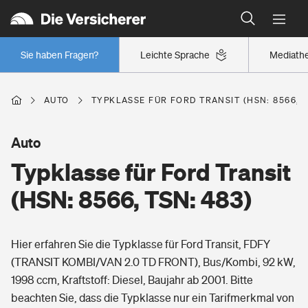
Typklassen: So ist Ihr Auto eingestuft
Wer versichert was: Jetzt Versicherer finden
Regionalklassen: So ist Ihre Region eingestuft
Sie haben Fragen?
Leichte Sprache
Mediath
Wer versichert was: Jetzt Versicherer finden
AUTO
TYPKLASSE FÜR FORD TRANSIT (HSN: 8566, T
Beruf
Auto
Typklasse für Ford Transit
Berufsunfähigkeitsversicherung
Wohnen
(HSN: 8566, TSN: 483)
Erwerbsunfähigkeitsversicherung
Wohngebäudeversicherung
Hier erfahren Sie die Typklasse für Ford Transit, FDFY
Freizeit
Grundfähigkeitsversicherung
(TRANSIT KOMBI/VAN 2.0 TD FRONT), Bus/Kombi, 92 kW,
Hausratversicherung
1998 ccm, Kraftstoff: Diesel, Baujahr ab 2001. Bitte
Arbeitsrechtsschutz
Pri­vate Haft­pflicht­
beachten Sie, dass die Typklasse nur ein Tarifmerkmal von
Gesundheit
Elementarversicherung