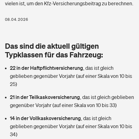
vielen ist, um den Kfz-Versicherungsbeitrag zu berechnen.
Berufshaftpflichtversicherung
Rechts­schutz­ver­si­che­rung
Photovoltaik
Private Krankenversicherung
08.04.2026
Zur Übersicht
Fahrradversicherung
Wärmepumpen versichern
Zahnzusatzversicherung
Unfallversicherung
Tools
Das sind die aktuell gültigen
Glasversicherung
Dread-Disease-Versicherung
Typklassen für das Fahrzeug:
Kinderunfall­ver­si­che­rung
Rentenrechner: Wie viel Geld bekomme ich im Alter?
Vermieterrrechtsschutz
Tierkrankenversicherung
22 in der Haftpflichtversicherung
,
das ist gleich
Kinderinvalidität
geblieben gegenüber Vorjahr (auf einer Skala von 10 bis
Wer versichert was: Jetzt Versicherer finden
Mietkautionsversicherung
Zur Übersicht
25)
Reiseversicherung
Sie haben Fragen?
Restkreditversicherung
21 in der Teilkaskoversicherung
,
das ist gleich geblieben
Tools
gegenüber Vorjahr (auf einer Skala von 10 bis 33)
Hundehalter-Haftpflicht
Zur Übersicht
14 in der Vollkaskoversicherung
,
das ist gleich
Pferdehalter-Haftpflicht
Wer versichert was: Jetzt Versicherer finden
geblieben gegenüber Vorjahr (auf einer Skala von 10 bis
Tools
34)
Handyversicherung