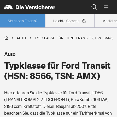
Typklassen: So ist Ihr Auto eingestuft
Wer versichert was: Jetzt Versicherer finden
Regionalklassen: So ist Ihre Region eingestuft
Sie haben Fragen?
Leichte Sprache
Mediath
Wer versichert was: Jetzt Versicherer finden
AUTO
TYPKLASSE FÜR FORD TRANSIT (HSN: 8566, 
Beruf
Auto
Typklasse für Ford Transit
Berufsunfähigkeitsversicherung
Wohnen
(HSN: 8566, TSN: AMX)
Erwerbsunfähigkeitsversicherung
Wohngebäudeversicherung
Hier erfahren Sie die Typklasse für Ford Transit, FDE6
Freizeit
Grundfähigkeitsversicherung
(TRANSIT KOMBI 2.2 TDCI FRONT), Bus/Kombi, 103 kW,
Hausratversicherung
2198 ccm, Kraftstoff: Diesel, Baujahr ab 2007. Bitte
Arbeitsrechtsschutz
Pri­vate Haft­pflicht­
beachten Sie, dass die Typklasse nur ein Tarifmerkmal von
Gesundheit
Elementarversicherung