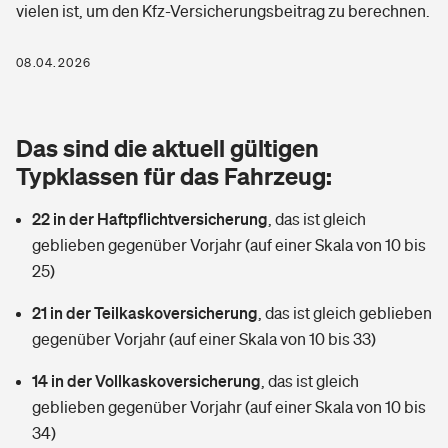
vielen ist, um den Kfz-Versicherungsbeitrag zu berechnen.
Berufshaftpflichtversicherung
Rechts­schutz­ver­si­che­rung
Photovoltaik
Private Krankenversicherung
08.04.2026
Zur Übersicht
Fahrradversicherung
Wärmepumpen versichern
Zahnzusatzversicherung
Unfallversicherung
Tools
Das sind die aktuell gültigen
Glasversicherung
Dread-Disease-Versicherung
Typklassen für das Fahrzeug:
Kinderunfall­ver­si­che­rung
Rentenrechner: Wie viel Geld bekomme ich im Alter?
Vermieterrrechtsschutz
Tierkrankenversicherung
22 in der Haftpflichtversicherung
,
das ist gleich
Kinderinvalidität
geblieben gegenüber Vorjahr (auf einer Skala von 10 bis
Wer versichert was: Jetzt Versicherer finden
Mietkautionsversicherung
Zur Übersicht
25)
Reiseversicherung
Sie haben Fragen?
Restkreditversicherung
21 in der Teilkaskoversicherung
,
das ist gleich geblieben
Tools
gegenüber Vorjahr (auf einer Skala von 10 bis 33)
Hundehalter-Haftpflicht
Zur Übersicht
14 in der Vollkaskoversicherung
,
das ist gleich
Pferdehalter-Haftpflicht
Wer versichert was: Jetzt Versicherer finden
geblieben gegenüber Vorjahr (auf einer Skala von 10 bis
Tools
34)
Handyversicherung