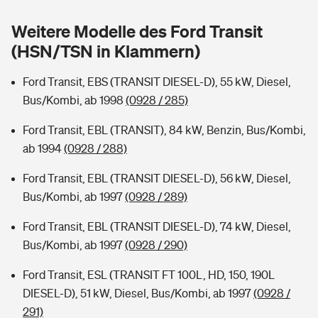
Sie haben Fragen?
Weitere Modelle des Ford Transit
Hochwasser-Check: Wie gefährdet ist Ihr Haus?
Private Cyberversicherung
Rentenrechner: Wie viel Geld bekomme ich im Alter?
(HSN/TSN in Klammern)
Wer versichert was: Jetzt Versicherer finden
Musikinstrumentenversicherung
Ford Transit, EBS (TRANSIT DIESEL-D), 55 kW, Diesel,
Bus/Kombi, ab 1998
(0928 / 285)
Sie haben Fragen?
Zur Übersicht
Ford Transit, EBL (TRANSIT), 84 kW, Benzin, Bus/Kombi,
ab 1994
(0928 / 288)
Tools
Ford Transit, EBL (TRANSIT DIESEL-D), 56 kW, Diesel,
Bus/Kombi, ab 1997
(0928 / 289)
Kinderunfall-Check: Mehr Sicherheit für deine Kids
Ford Transit, EBL (TRANSIT DIESEL-D), 74 kW, Diesel,
Typklassen: So ist Ihr Auto eingestuft
Bus/Kombi, ab 1997
(0928 / 290)
Ford Transit, ESL (TRANSIT FT 100L, HD, 150, 190L
Sie haben Fragen?
DIESEL-D), 51 kW, Diesel, Bus/Kombi, ab 1997
(0928 /
291)